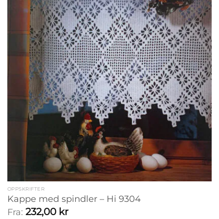
OPPSKRIFTER
Kappe med spindler – Hi 9304
232,00
kr
Fra: