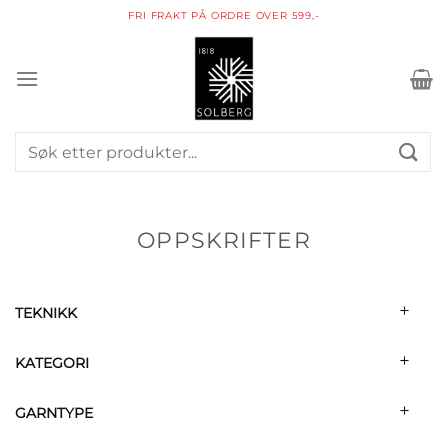
Skip
PAKKE I POSTKASSEN
to
content
Søk
etter:
OPPSKRIFTER
TEKNIKK
KATEGORI
GARNTYPE