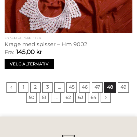
ENKELTOPPSKRIFTER
Krage med spisser – Hm 9002
145,00
kr
Fra:
VELG ALTERNATIV
1
2
3
…
45
46
47
48
49
50
51
…
62
63
64