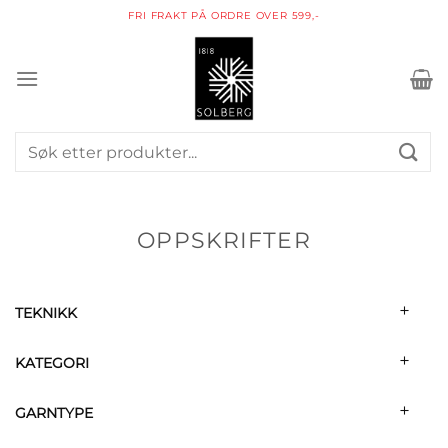
Skip
PAKKE I POSTKASSEN
to
content
Søk
etter:
OPPSKRIFTER
TEKNIKK
KATEGORI
GARNTYPE