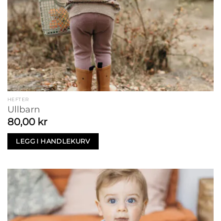
HEFTER
Ullbarn
80,00
kr
LEGG I HANDLEKURV