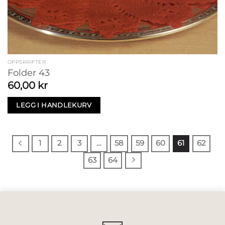
OPPSKRIFTER
Folder 43
60,00
kr
LEGG I HANDLEKURV
1
2
3
…
58
59
60
61
62
63
64