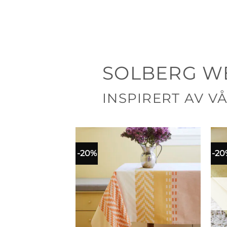
SOLBERG W
INSPIRERT AV V
-20%
-20