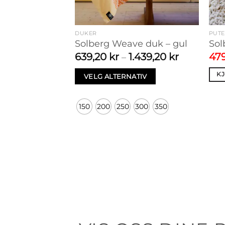
DUKER
PUT
Solberg Weave duk – gul
Sol
Prisområd
Opp
639,20
kr
1.439,20
kr
47
–
639,20 kr
pris
til
var:
K
VELG ALTERNATIV
1.439,20 k
599
Dette
produktet
150
200
250
300
350
har
flere
varianter.
Alternativene
kan
velges
på
produktsiden