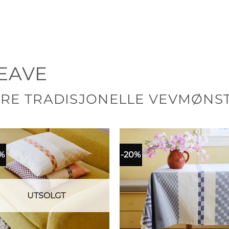
EAVE
ÅRE TRADISJONELLE VEVMØNS
%
-20%
UTSOLGT