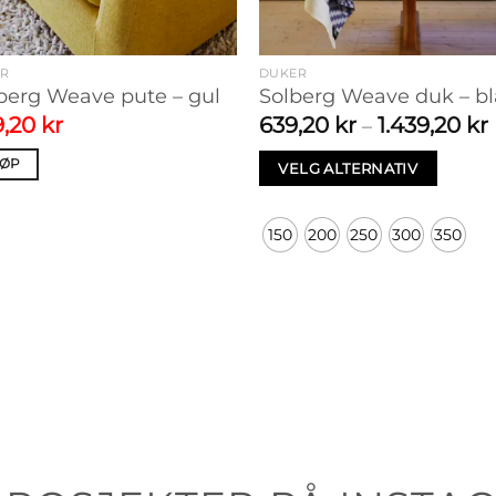
ER
DUKER
berg Weave pute – gul
Solberg Weave duk – bl
e:
rinnelig
Nåværende
9,20
kr
639,20
kr
1.439,20
kr
–
pris
er:
t
JØP
VELG ALTERNATIV
r
,00 kr.
479,20 kr.
Dette
produktet
150
200
250
300
350
har
flere
varianter.
Alternativene
kan
velges
på
produktsiden