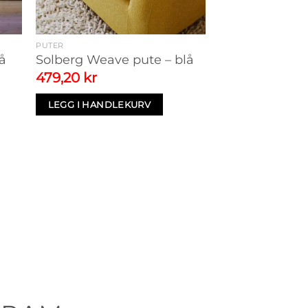
PUTER
å
Solberg Weave pute – blå
Prisområde:
Opprinnelig
Nåværende
479,20
kr
639,20 kr
pris
pris
il
var:
er:
LEGG I HANDLEKURV
1.439,20 kr
599,00 kr.
479,20 kr.