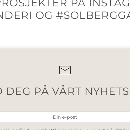
 PROSJEKTER PÅ INSTA
NDERI OG #SOLBERGG
 DEG PÅ VÅRT NYHET