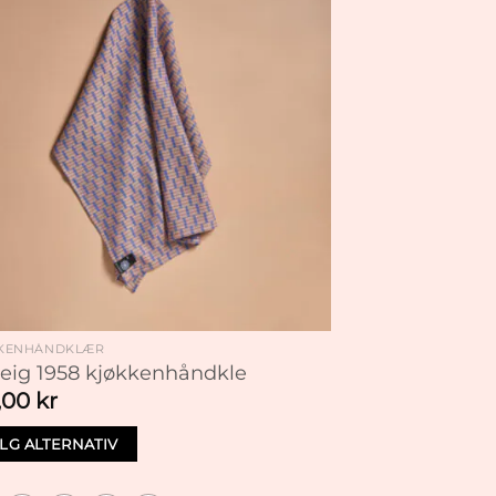
KJØKKENHÅNDKLÆR
Nora kjøkkenhåndkle
329,00
kr
VELG ALTERNATIV
Dette