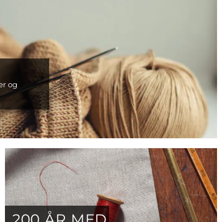
er og
200 ÅR MED