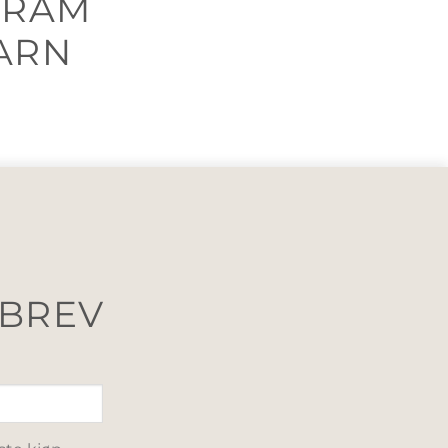
GRAM
ARN
SBREV