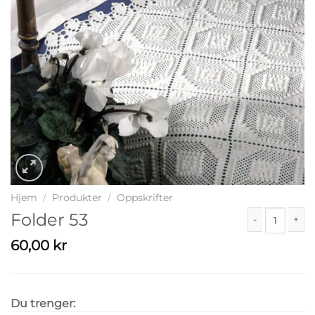
Hjem
/
Produkter
/
Oppskrifter
Folder 53
Folder 53 antal
60,00
kr
Du trenger: