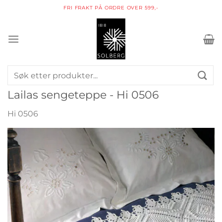
Skip
FRI FRAKT PÅ ORDRE OVER 599,-
to
content
Søk
etter:
Lailas sengeteppe - Hi 0506
Hi 0506