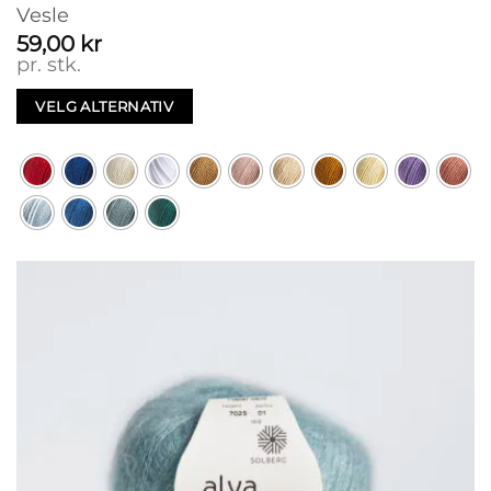
Vesle
59,00
kr
pr. stk.
VELG ALTERNATIV
Dette
produktet
har
flere
varianter.
Alternativene
kan
velges
på
produktsiden