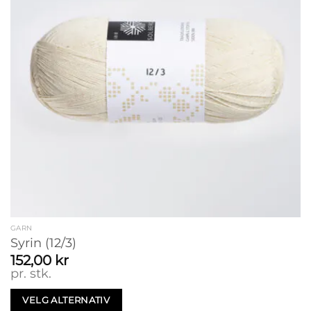
produktsiden
GARN
Syrin (12/3)
152,00
kr
pr. stk.
VELG ALTERNATIV