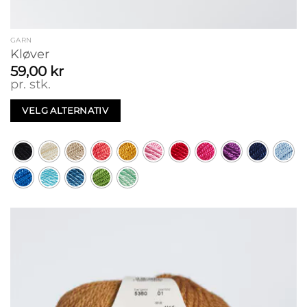
GARN
Kløver
59,00
kr
pr. stk.
VELG ALTERNATIV
Dette
produktet
har
flere
varianter.
Alternativene
kan
velges
på
produktsiden