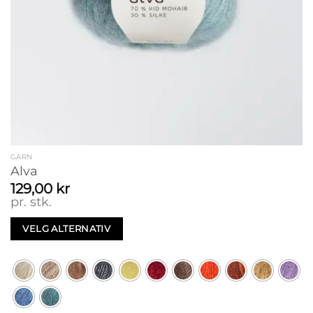
GARN
Alva
129,00
kr
pr. stk.
VELG ALTERNATIV
Dette
produktet
har
flere
varianter.