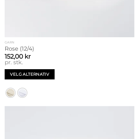
GARN
Rose (12/4)
152,00
kr
pr. stk.
VELG ALTERNATIV
Dette
produktet
har
flere
varianter.
Alternativene
kan
velges
på