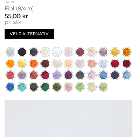
GARN
Fiol (8/4m)
55,00
kr
pr. stk.
VELG ALTERNATIV
Dette
produktet
har
flere
varianter.
Alternativene
kan
velges
på
produktsiden