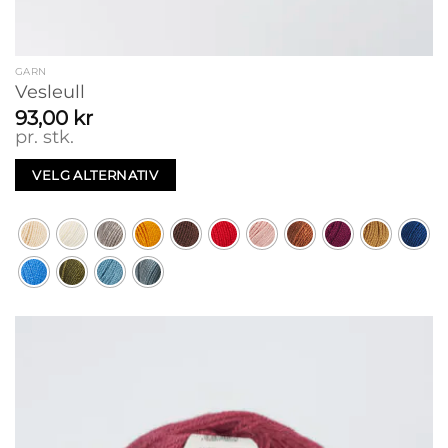
GARN
Vesleull
93,00
kr
pr. stk.
VELG ALTERNATIV
Dette
produktet
har
flere
varianter.
Alternativene
kan
velges
på
produktsiden