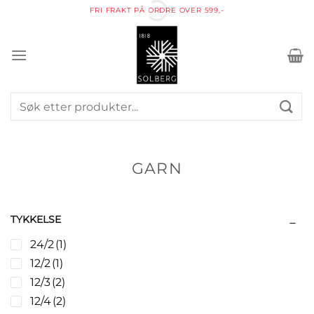
Skip
FRI FRAKT PÅ ORDRE OVER 599,-
to
content
Søk
etter:
GARN
TYKKELSE
24/2
(1)
12/2
(1)
12/3
(2)
12/4
(2)