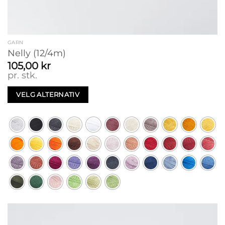
GARN
Nelly (12/4m)
105,00
kr
pr. stk.
VELG ALTERNATIV
Dette
produktet
har
flere
varianter.
Alternativene
kan
velges
på
produktsiden