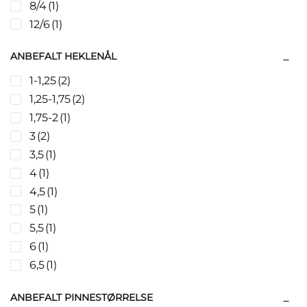
8/4
(1)
12/6
(1)
ANBEFALT HEKLENÅL
1-1,25
(2)
1,25-1,75
(2)
1,75-2
(1)
3
(2)
3,5
(1)
4
(1)
4,5
(1)
5
(1)
5,5
(1)
6
(1)
6,5
(1)
ANBEFALT PINNESTØRRELSE