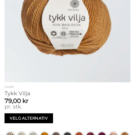
GARN
Tykk Vilja
79,00
kr
pr. stk.
VELG ALTERNATIV
Dette
produktet