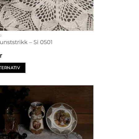
R
unststrikk – Si 0501
r
TERNATIV