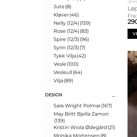
OPPS
Jute
(8)
Sengetepper
(78)
Løp
Kløver
(46)
Teppe
(7)
Fra
29
Nelly (12/4)
(159)
Votter
(23)
Rose (12/4)
(83)
V
Spire (12/3)
(96)
Syrin (12/3)
(7)
Tykk Vilja
(42)
Vesle
(100)
Vesleull
(64)
Vilja
(89)
DESIGN
Sara Wright Polmar
(167)
May Britt Bjella Zamori
(139)
Kristin Wiola Ødegård
(21)
Monika Mortensen
(8)