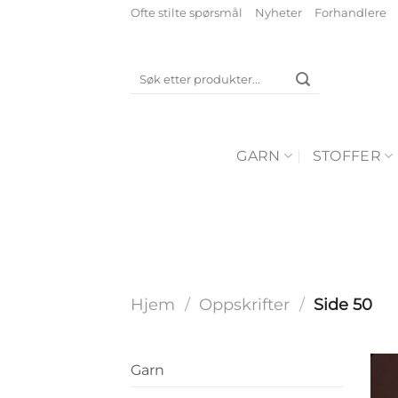
Skip
Ofte stilte spørsmål
Nyheter
Forhandlere
to
content
Søk
etter:
GARN
STOFFER
Hjem
/
Oppskrifter
/
Side 50
Garn