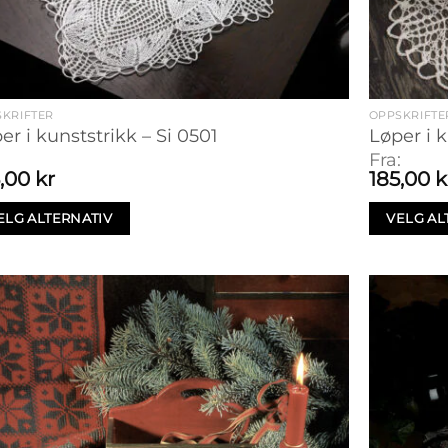
KRIFTER
OPPSKRIFTE
er i kunststrikk – Si 0501
Løper i k
:
Fra:
5,00
kr
185,00
k
ELG ALTERNATIV
VELG AL