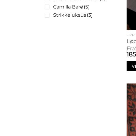
Camilla Barø
(5)
Strikkeluksus
(3)
OPPS
Løp
Fra
18
V