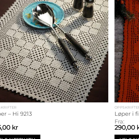
KRIFTER
OPPSKRIFTE
er – Hi 9213
Løper i f
:
Fra:
5,00
kr
290,00