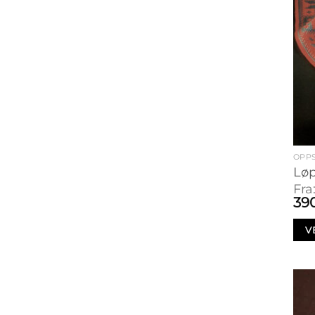
OPPS
Løp
Fra
39
V