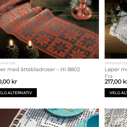
KRIFTER
OPPSKRIFTE
er med åttebladroser – Hi 8802
Løper m
:
Fra:
0,00
kr
217,00
k
ELG ALTERNATIV
VELG AL