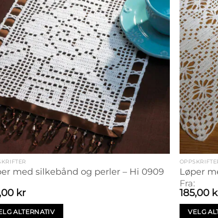
KRIFTER
OPPSKRIFTE
er med silkebånd og perler – Hi 0909
Løper me
:
Fra:
7,00
kr
185,00
k
ELG ALTERNATIV
VELG AL