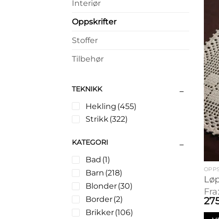
Interiør
Oppskrifter
Stoffer
Tilbehør
TEKNIKK
Hekling
(455)
Strikk
(322)
KATEGORI
Bad
(1)
OPPS
Barn
(218)
Løp
Blonder
(30)
Fra
Border
(2)
27
Brikker
(106)