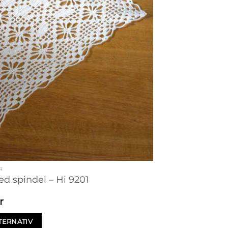
R
d spindel – Hi 9201
r
TERNATIV