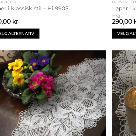
KRIFTER
OPPSKRIFTE
er i klassisk stil – Hi 9905
Løper i k
:
Fra:
0,00
kr
290,00
ELG ALTERNATIV
VELG AL