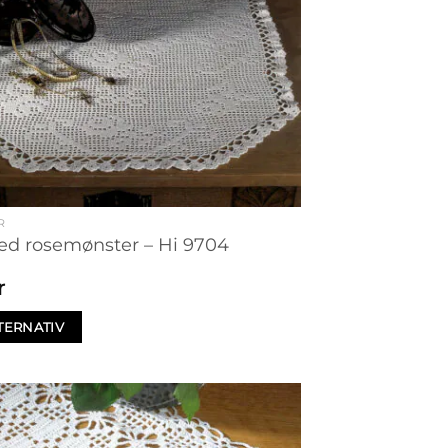
R
ed rosemønster – Hi 9704
r
TERNATIV