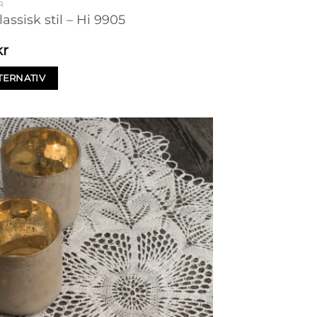
R
lassisk stil – Hi 9905
kr
TERNATIV