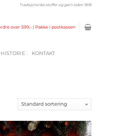
Tradisjonsrike stoffer og garn siden 1818
ordre over 599,- | Pakke i postkassen
 HISTORIE
KONTAKT