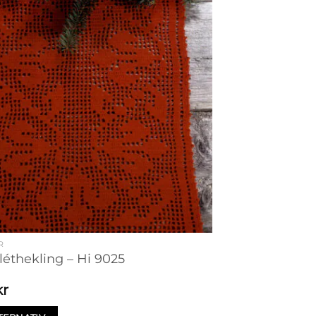
R
iléthekling – Hi 9025
kr