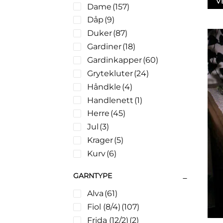
V
Dame
(157)
Dåp
(9)
Duker
(87)
Gardiner
(18)
Gardinkapper
(60)
Grytekluter
(24)
Håndkle
(4)
Handlenett
(1)
Herre
(45)
Jul
(3)
Krager
(5)
Kurv
(6)
Leker
(13)
GARNTYPE
Løpere
(42)
Alva
(61)
Luer
(3)
Fiol (8/4)
(107)
Mellomverk
(17)
Frida (12/2)
(2)
Puter
(16)