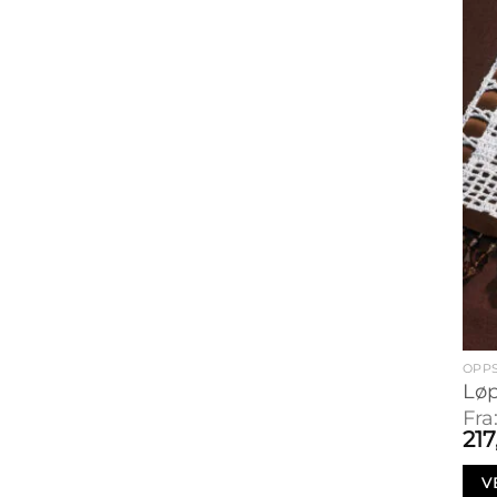
OPPS
Løp
Fra
21
V