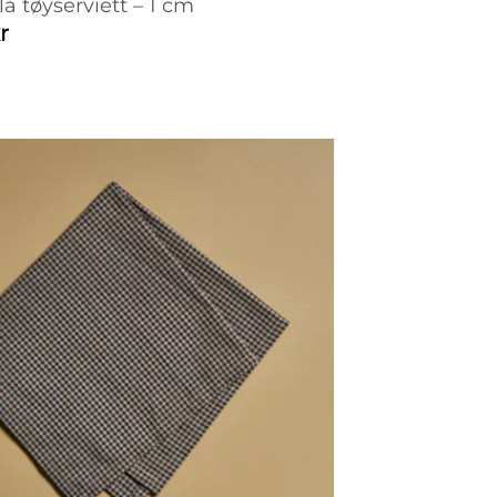
å tøyserviett – 1 cm
r