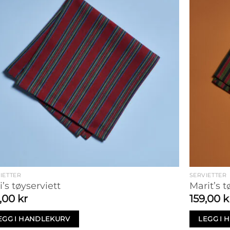
IETTER
SERVIETTER
i’s tøyserviett
Marit’s t
9,00
kr
159,00
k
EGG I HANDLEKURV
LEGG I