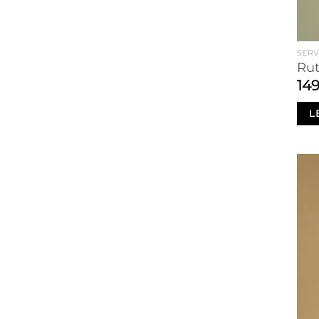
SERV
Rut
14
L