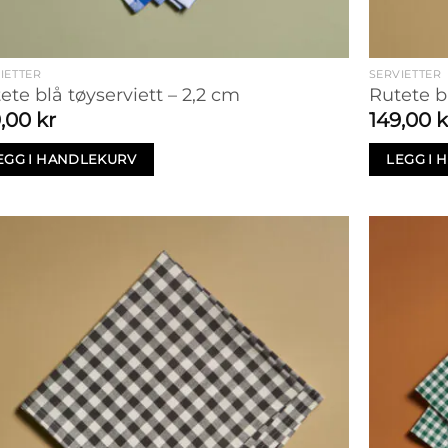
IETTER
SERVIETTER
ete blå tøyserviett – 2,2 cm
Rutete b
9,00
kr
149,00
k
EGG I HANDLEKURV
LEGG I