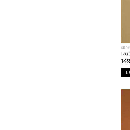
SERV
Rut
14
L