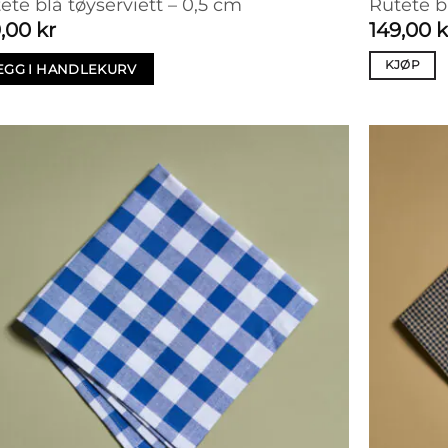
ete blå tøyserviett – 0,5 cm
Rutete bl
9,00
kr
149,00
k
KJØP
EGG I HANDLEKURV