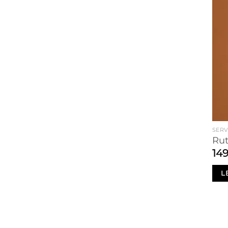
SERV
Rut
14
L