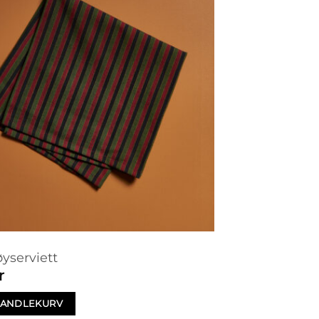
øyserviett
r
 HANDLEKURV