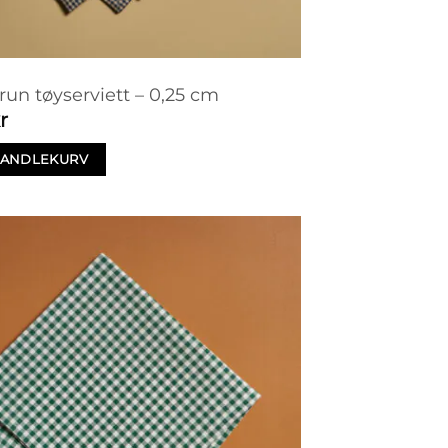
run tøyserviett – 0,25 cm
r
 HANDLEKURV