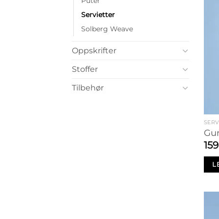
Puter
Servietter
Solberg Weave
Oppskrifter
Stoffer
Tilbehør
SERV
Gur
15
L