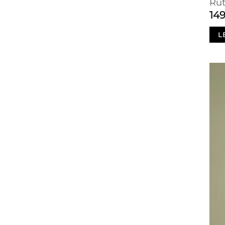
Rut
14
L