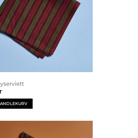
yserviett
r
 HANDLEKURV