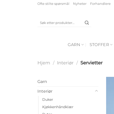
Skip
Ofte stilte spørsmål
Nyheter
Forhandlere
to
content
Søk
etter:
GARN
STOFFER
Hjem
/
Interiør
/
Servietter
Garn
Interiør
Duker
Kjøkkenhåndklær