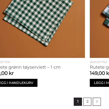
IETTER
SERVIETTER
ete grønn tøyserviett – 1 cm
Rutete g
9,00
kr
149,00
k
EGG I HANDLEKURV
LEGG I
1
2