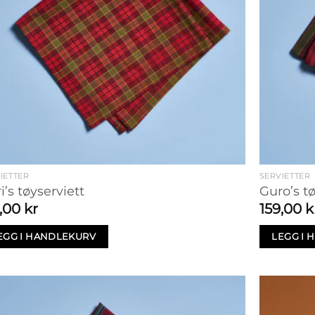
IETTER
SERVIETTER
i’s tøyserviett
Guro’s tø
9,00
kr
159,00
k
EGG I HANDLEKURV
LEGG I