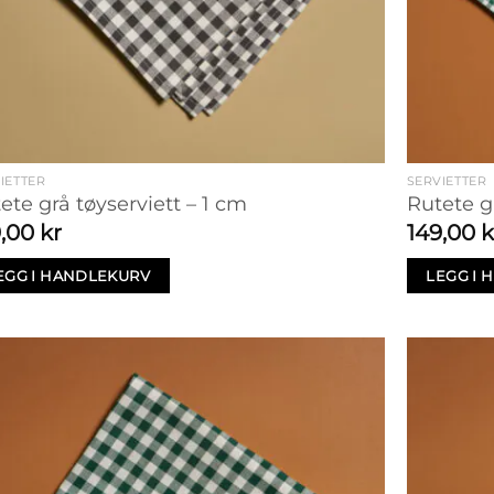
IETTER
SERVIETTER
ete grå tøyserviett – 1 cm
Rutete g
9,00
kr
149,00
k
EGG I HANDLEKURV
LEGG I