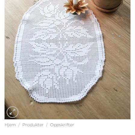
Hjem
/
Produkter
/
Oppskrifter