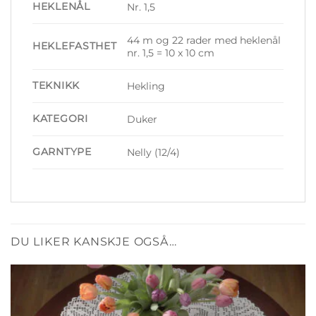
HEKLENÅL
Nr. 1,5
44 m og 22 rader med heklenål
HEKLEFASTHET
nr. 1,5 = 10 x 10 cm
TEKNIKK
Hekling
KATEGORI
Duker
GARNTYPE
Nelly (12/4)
DU LIKER KANSKJE OGSÅ…