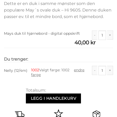
Dette er en duk i samme mønster som den
populære May´s ovale duk – Hi 9605. Denne duken
passer ev. til et mindre bord, som et hjørnebord.
Mays duk til hjørnebord - digital oppskrift
40,00
kr
Mays duk til hj
Du trenger:
1002
Valgt farge
:
1002
endre
Nelly (12/4m)
farge
Nelly (12/4m) a
Totalsum:
LEGG I HANDLEKURV