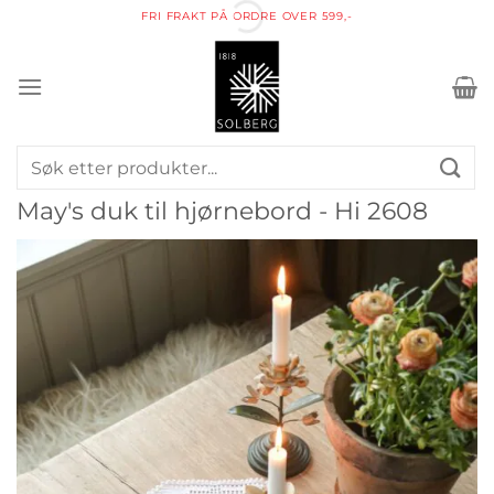
Skip
FRI FRAKT PÅ ORDRE OVER 599,-
to
content
Søk
etter:
May's duk til hjørnebord - Hi 2608