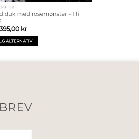
RIFTER
d duk med rosemønster – Hi
2
395,00
kr
LG ALTERNATIV
SBREV