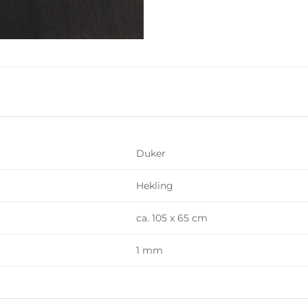
Duker
Hekling
ca. 105 x 65 cm
1 mm