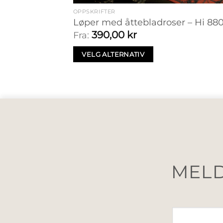
OPPSKRIFTER
Løper med åttebladroser – Hi 88
390,00
kr
Fra:
VELG ALTERNATIV
MELD