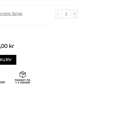
endre farge
Spire (12/3m) antall
,00
kr
EKURV