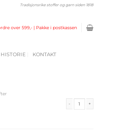
Tradisjonsrike stoffer og garn siden 1818
ordre over 599,- | Pakke i postkassen
 HISTORIE
KONTAKT
fter
Hefte 29 antall