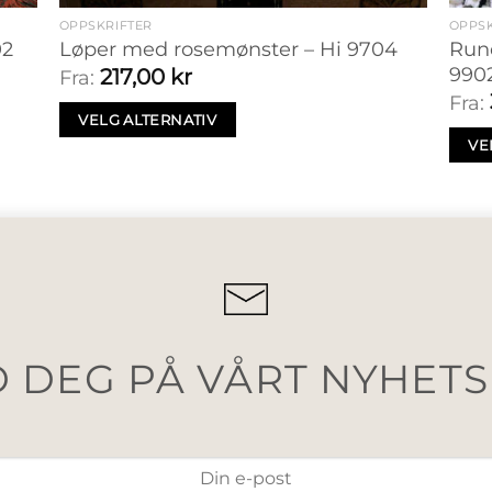
OPPSKRIFTER
OPPSK
02
Løper med rosemønster – Hi 9704
Run
990
217,00
kr
Fra:
Fra:
VELG ALTERNATIV
VE
 DEG PÅ VÅRT NYHET