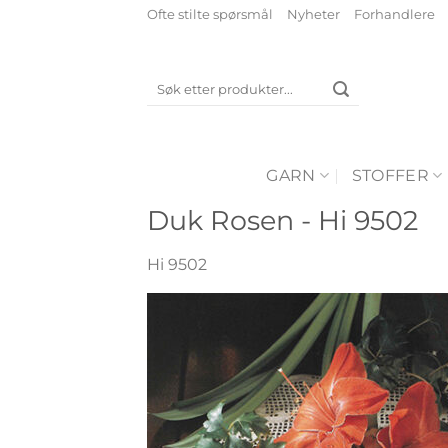
Skip
Ofte stilte spørsmål
Nyheter
Forhandlere
to
content
Søk
etter:
GARN
STOFFER
Duk Rosen - Hi 9502
Hi 9502