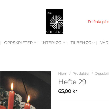
Fri frakt på 
OPPSKRIFTER
INTERIØR
TILBEHØR
VÅR
Hjem
/
Produkter
/
Oppskri
Hefte 29
65,00
kr