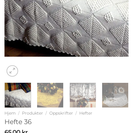
Hjem
/
Produkter
/
Oppskrifter
/
Hefter
Hefte 36
65,00
kr