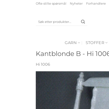
Skip
Ofte stilte spørsmål
Nyheter
Forhandlere
to
content
Søk
etter:
GARN
STOFFER
Kantblonde B - Hi 100
Hi 1006