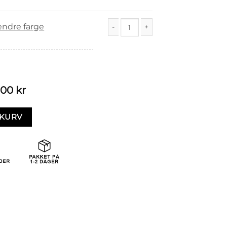
endre farge
Spire (12/3m) antall
,00
kr
EKURV