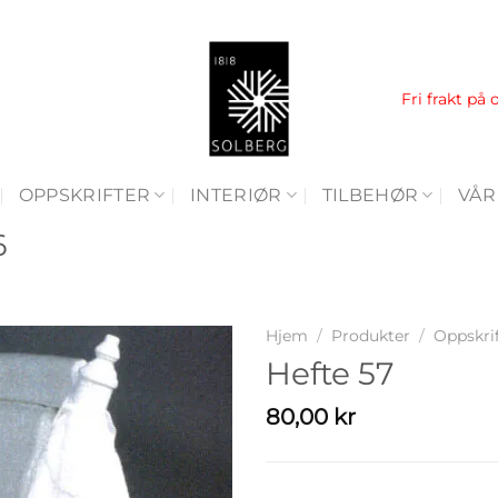
Fri frakt på 
OPPSKRIFTER
INTERIØR
TILBEHØR
VÅR
6
Hjem
/
Produkter
/
Oppskri
Hefte 57
80,00
kr