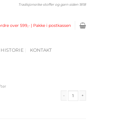
Tradisjonsrike stoffer og garn siden 1818
ordre over 599,- | Pakke i postkassen
 HISTORIE
KONTAKT
fter
Hefte 57 antall