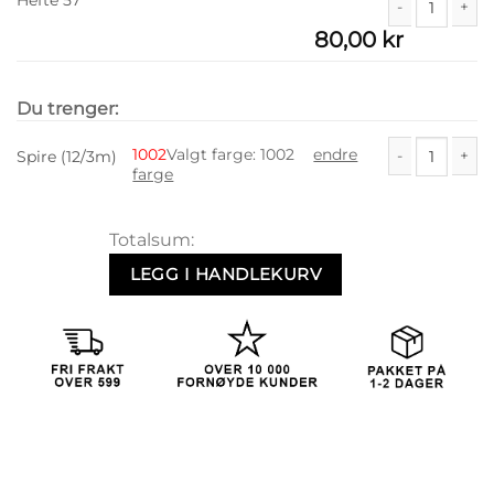
Hefte 57
80,00
kr
Hefte 57 antall
Du trenger:
1002
Valgt farge
:
1002
endre
Spire (12/3m)
farge
Spire (12/3m) a
Totalsum:
LEGG I HANDLEKURV