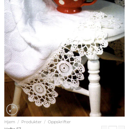
Hjem
/
Produkter
/
Oppskrifter