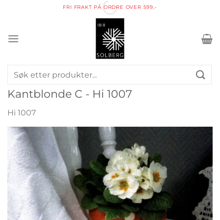
Skip
FRI FRAKT PÅ ORDRE OVER 599,-
to
content
Søk
etter:
Kantblonde C - Hi 1007
Hi 1007