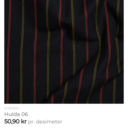
STOFFER
Hulda 06
50,90
kr
pr. desimeter