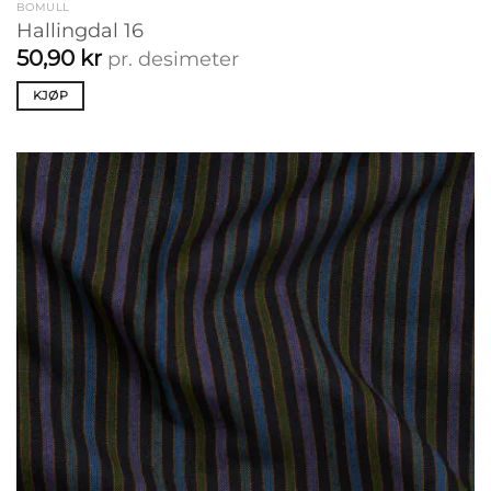
BOMULL
Hallingdal 16
50,90
kr
pr. desimeter
KJØP