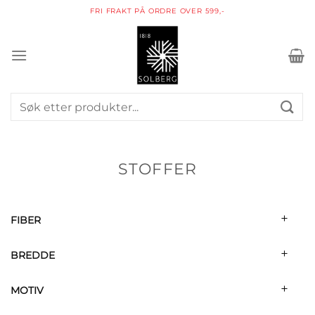
Skip
PAKKE I POSTKASSEN
to
content
Søk
etter:
STOFFER
FIBER
BREDDE
MOTIV