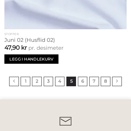
STOFFER
Juni 02 (Husflid 02)
47,90
kr
pr. desimeter
LEGG I HANDLEKURV
1
2
3
4
5
6
7
8