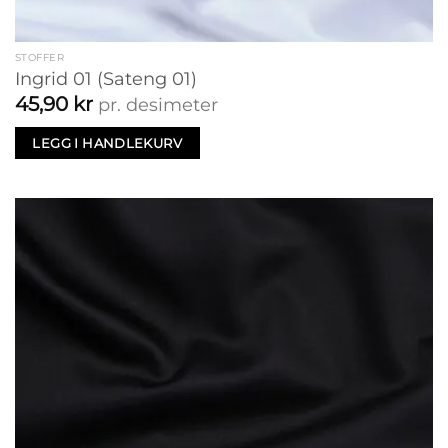
STOFFER
Ingrid 01 (Sateng 01)
45,90
kr
pr. desimeter
LEGG I HANDLEKURV