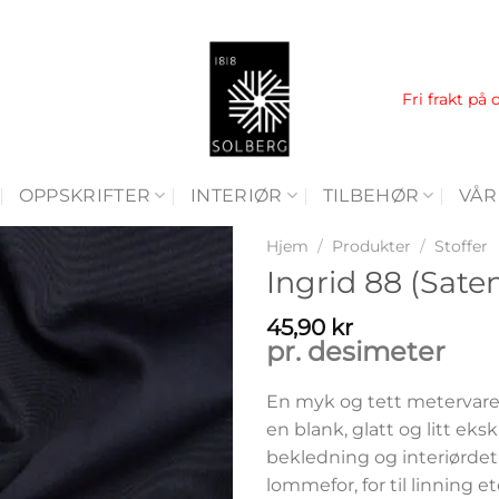
Fri frakt på 
OPPSKRIFTER
INTERIØR
TILBEHØR
VÅR
Hjem
/
Produkter
/
Stoffer
Ingrid 88 (Sate
45,90
kr
pr. desimeter
En myk og tett metervare
en blank, glatt og litt eksk
bekledning og interiørdet
lommefor, for til linning et