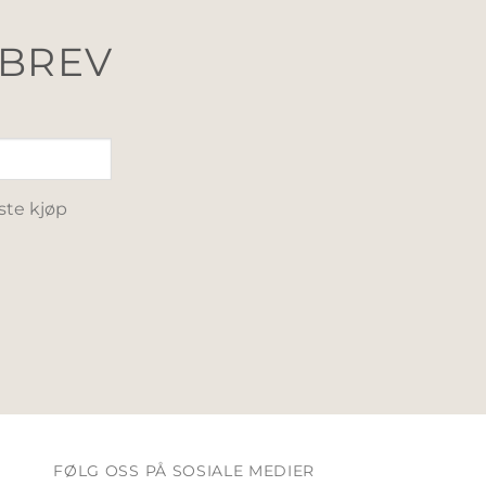
SBREV
ste kjøp
FØLG OSS PÅ SOSIALE MEDIER