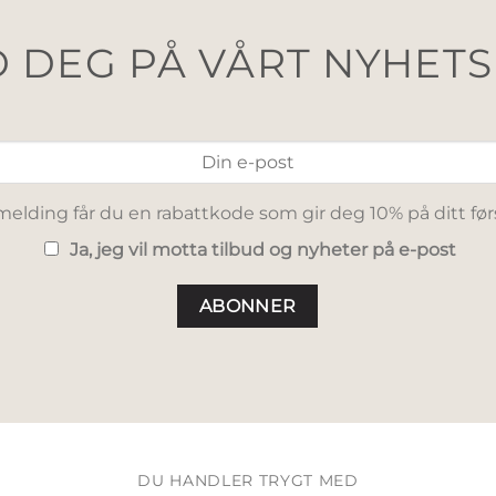
 DEG PÅ VÅRT NYHET
elding får du en rabattkode som gir deg 10% på ditt før
Ja, jeg vil motta tilbud og nyheter på e-post
DU HANDLER TRYGT MED