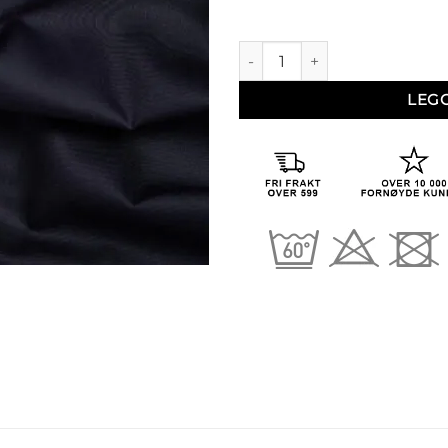
Ingrid 88 (Sateng 88) antall
LEG