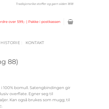
Tradisjonsrike stoffer og garn siden 1818
ordre over 599,- | Pakke i postkassen
 HISTORIE
KONTAKT
ng 88)
 i 100% bomull. Satengbindingen gir
lusiv overflate. Egner seg til
aljer. Kan også brukes som mugg; til
c.