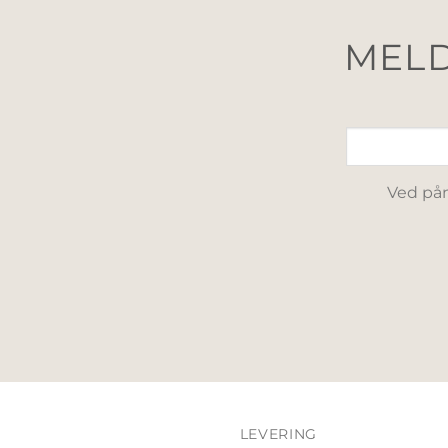
MELD
Ved påm
LEVERING