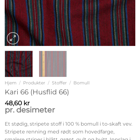
Hjem
/
Produkter
/
Stoffer
/
Bomull
Kari 66 (Husflid 66)
48,60
kr
pr. desimeter
Et stødig, stripete stoff i 100 % bomull i to-skaft vev.
Stripete renning med rødt som hovedfarge,
smalere striper i blått, grønt, gult og hvitt. Innslag i