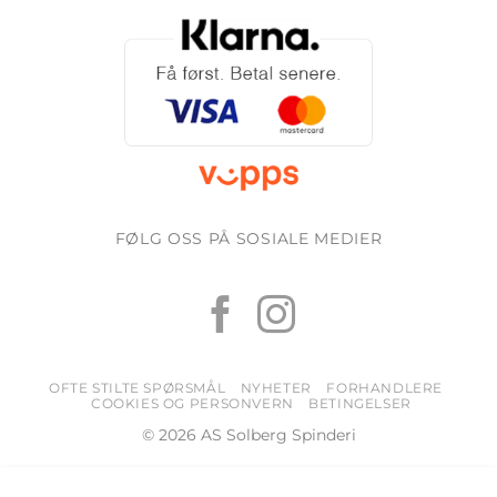
FØLG OSS PÅ SOSIALE MEDIER
OFTE STILTE SPØRSMÅL
NYHETER
FORHANDLERE
COOKIES OG PERSONVERN
BETINGELSER
© 2026 AS Solberg Spinderi