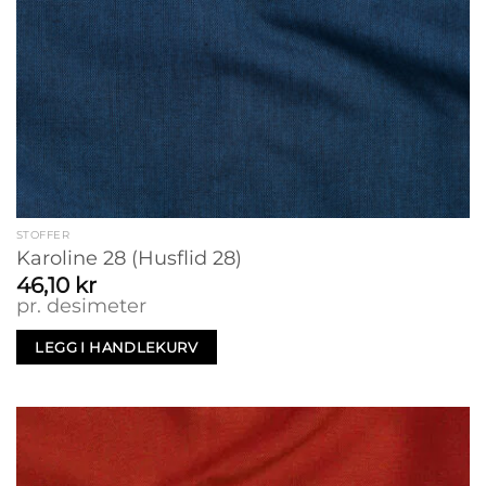
STOFFER
Karoline 28 (Husflid 28)
46,10
kr
pr. desimeter
LEGG I HANDLEKURV