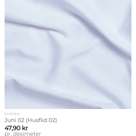
STOFFER
Juni 02 (Husflid 02)
47,90
kr
pr. desimeter