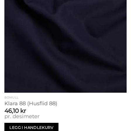
BOMULL
Klara 88 (Husflid 88)
46,10
kr
pr. desimeter
LEGG I HANDLEKURV