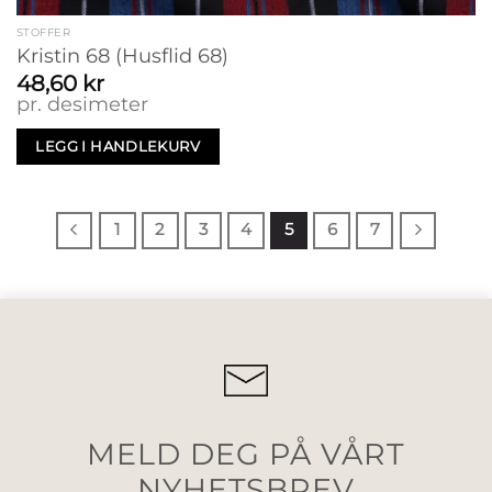
STOFFER
Kristin 68 (Husflid 68)
48,60
kr
pr. desimeter
LEGG I HANDLEKURV
1
2
3
4
5
6
7
MELD DEG PÅ VÅRT
NYHETSBREV