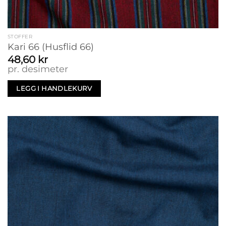
STOFFER
Kari 66 (Husflid 66)
48,60
kr
pr. desimeter
LEGG I HANDLEKURV