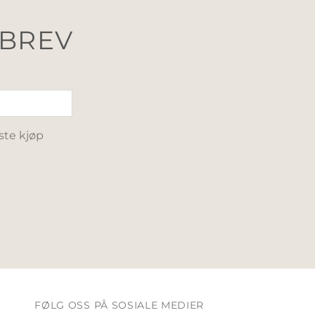
SBREV
ste kjøp
FØLG OSS PÅ SOSIALE MEDIER