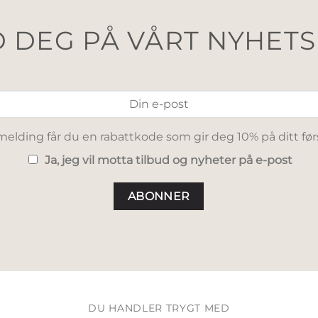
 DEG PÅ VÅRT NYHET
elding får du en rabattkode som gir deg 10% på ditt før
Ja, jeg vil motta tilbud og nyheter på e-post
DU HANDLER TRYGT MED