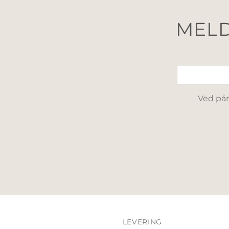
MELD
Ved påm
LEVERING