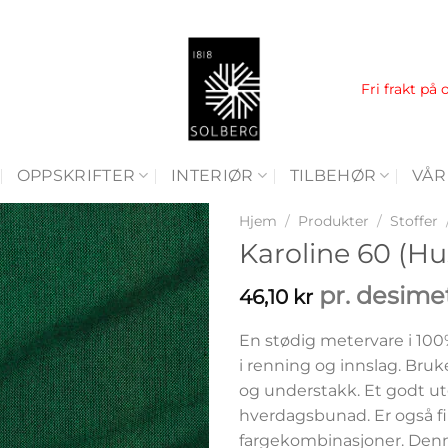
Fri frakt på 
OPPSKRIFTER
INTERIØR
TILBEHØR
VÅR
Hjem
/
Produkter
/
Stoffer
Karoline 60 (Hus
pr. desime
46,10
kr
En stødig metervare i 100%
i renning og innslag. Brukes
og understakk. Et godt u
hverdagsbunad. Er også fin t
fargekombinasjoner. Denne