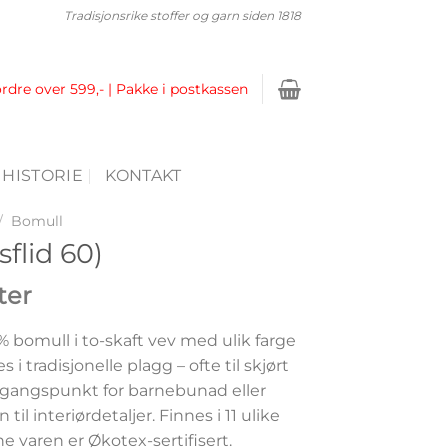
Tradisjonsrike stoffer og garn siden 1818
ordre over 599,- | Pakke i postkassen
 HISTORIE
KONTAKT
/
Bomull
flid 60)
ter
 bomull i to-skaft vev med ulik farge
 i tradisjonelle plagg – ofte til skjørt
tgangspunkt for barnebunad eller
il interiørdetaljer. Finnes i 11 ulike
 varen er Økotex-sertifisert.