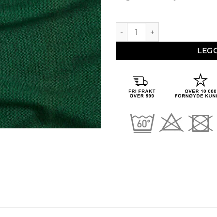
Karoline 60 (Husflid 60) antall
LEG