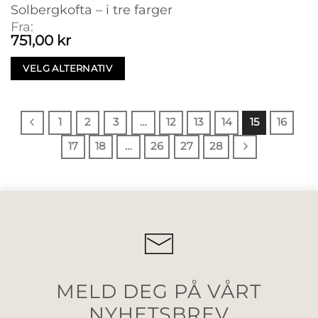
Solbergkofta – i tre farger
Fra:
751,00
kr
VELG ALTERNATIV
1
2
3
…
12
13
14
15
16
17
18
…
26
27
28
MELD DEG PÅ VÅRT
NYHETSBREV