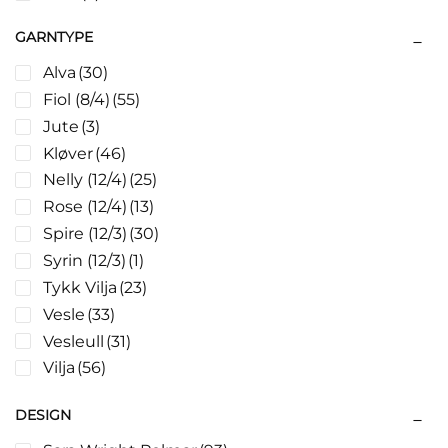
Mellomverk
(3)
GARNTYPE
Puter
(8)
Alva
(30)
Sengetepper
(16)
Fiol (8/4)
(55)
Teppe
(3)
Jute
(3)
Votter
(22)
Kløver
(46)
Nelly (12/4)
(25)
Rose (12/4)
(13)
Spire (12/3)
(30)
Syrin (12/3)
(1)
Tykk Vilja
(23)
Vesle
(33)
Vesleull
(31)
Vilja
(56)
DESIGN