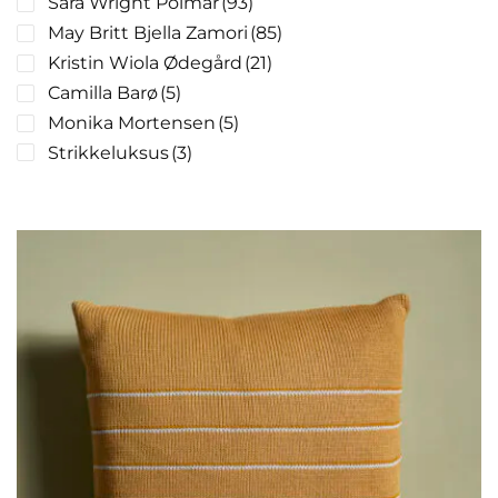
Sara Wright Polmar
(93)
May Britt Bjella Zamori
(85)
Kristin Wiola Ødegård
(21)
Camilla Barø
(5)
Monika Mortensen
(5)
Strikkeluksus
(3)