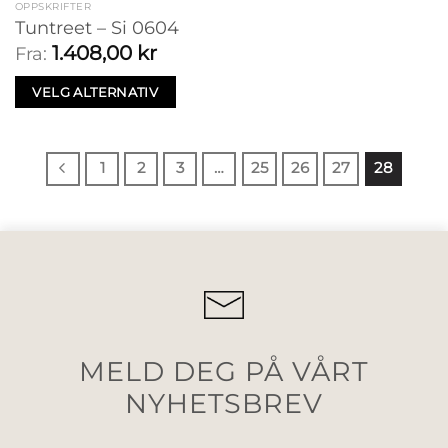
OPPSKRIFTER
Tuntreet – Si 0604
1.408,00
kr
Fra:
VELG ALTERNATIV
1
2
3
…
25
26
27
28
MELD DEG PÅ VÅRT
NYHETSBREV