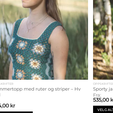
KRIFTER
OPPSKRIFTE
mertopp med ruter og striper – Hv
Sporty j
1
Fra:
535,00
k
:
4,00
kr
VELG AL