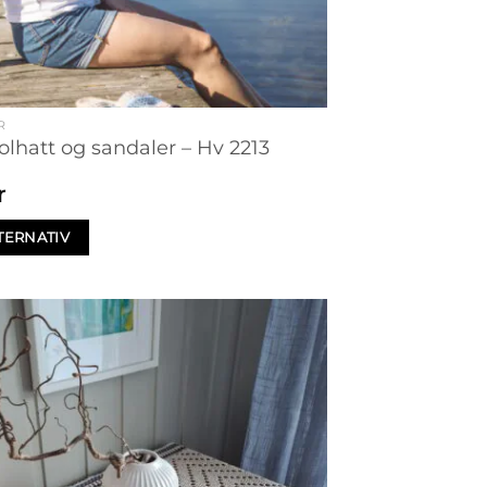
R
olhatt og sandaler – Hv 2213
r
TERNATIV