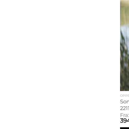
OPPS
Som
221
Fra
39