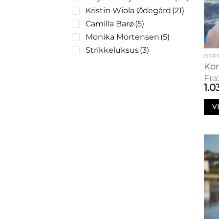
Kristin Wiola Ødegård
(21)
Camilla Barø
(5)
Monika Mortensen
(5)
Strikkeluksus
(3)
OPPS
Kor
Fra
1.0
V