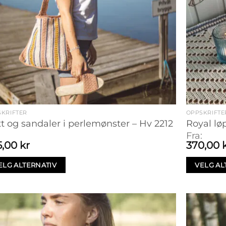
KRIFTER
OPPSKRIFTE
t og sandaler i perlemønster – Hv 2212
Royal lø
:
Fra:
5,00
kr
370,00
ELG ALTERNATIV
VELG AL