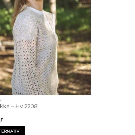
R
akke – Hv 2208
r
TERNATIV