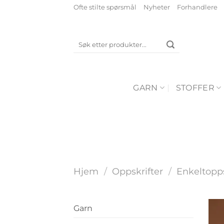
Skip
Ofte stilte spørsmål
Nyheter
Forhandlere
to
content
Søk
etter:
GARN
STOFFER
Hjem
/
Oppskrifter
/
Enkeltopps
Garn