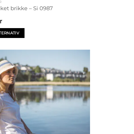
R
kket brikke – Si 0987
r
TERNATIV