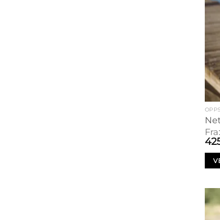
OPPS
Net
Fra
42
V