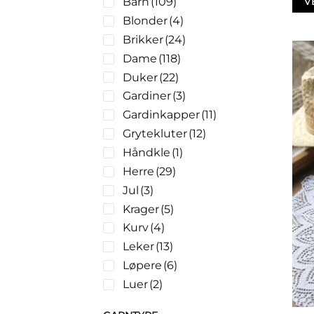
Barn
(109)
V
Blonder
(4)
Brikker
(24)
Dame
(118)
Duker
(22)
Gardiner
(3)
Gardinkapper
(11)
Grytekluter
(12)
Håndkle
(1)
Herre
(29)
Jul
(3)
Krager
(5)
Kurv
(4)
Leker
(13)
Løpere
(6)
Luer
(2)
Mellomverk
(3)