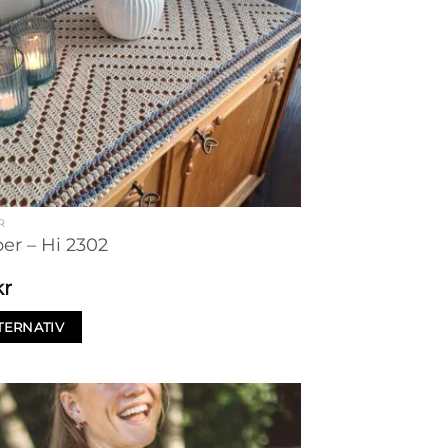
R
per – Hi 2302
kr
TERNATIV