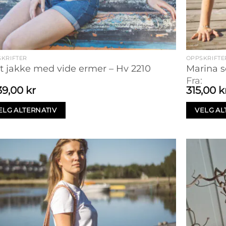
KRIFTER
OPPSKRIFTE
t jakke med vide ermer – Hv 2210
Marina s
:
Fra:
39,00
kr
315,00
k
ELG ALTERNATIV
VELG AL