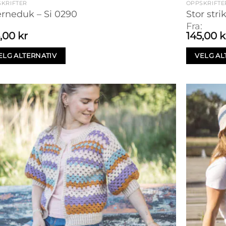
KRIFTER
OPPSKRIFTE
erneduk – Si 0290
Stor stri
:
Fra:
5,00
kr
145,00
k
ELG ALTERNATIV
VELG AL