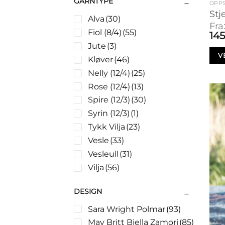
GARNTYPE
OPPS
Puter
(8)
Stj
Alva
(30)
Sengetepper
(16)
Fra
Fiol (8/4)
(55)
Teppe
(3)
14
Jute
(3)
Votter
(22)
V
Kløver
(46)
Nelly (12/4)
(25)
Rose (12/4)
(13)
Spire (12/3)
(30)
Syrin (12/3)
(1)
Tykk Vilja
(23)
Vesle
(33)
Vesleull
(31)
Vilja
(56)
DESIGN
Sara Wright Polmar
(93)
May Britt Bjella Zamori
(85)