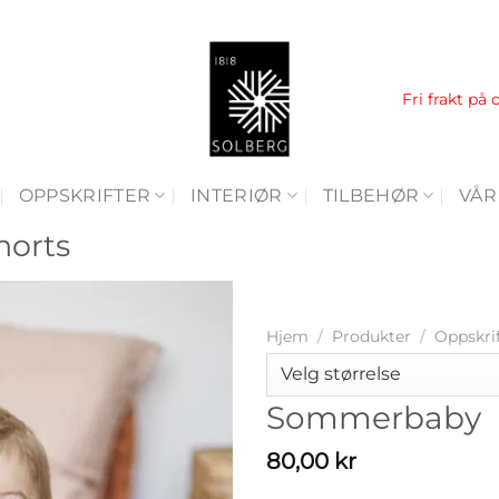
Fri frakt på 
OPPSKRIFTER
INTERIØR
TILBEHØR
VÅR
shorts
Hjem
/
Produkter
/
Oppskri
Sommerbaby
80,00
kr