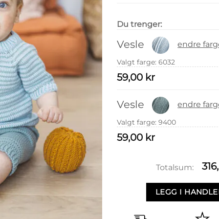
Du trenger:
Vesle
endre farg
Valgt farge
:
6032
59,00
kr
Vesle
endre farg
Valgt farge
:
9400
59,00
kr
316
Totalsum:
LEGG I HANDL