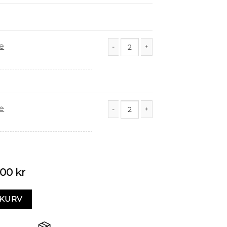
e
Vesle antall
e
Vesle antall
,00
kr
EKURV