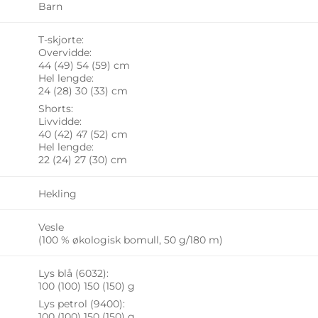
Barn
T-skjorte:
Overvidde:
44 (49) 54 (59) cm
Hel lengde:
24 (28) 30 (33) cm
Shorts:
Livvidde:
40 (42) 47 (52) cm
Hel lengde:
22 (24) 27 (30) cm
Hekling
Vesle
(100 % økologisk bomull, 50 g/180 m)
Lys blå (6032):
100 (100) 150 (150) g
Lys petrol (9400):
100 (100) 150 (150) g