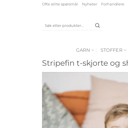
Skip
Ofte stilte spørsmål
Nyheter
Forhandlere
to
content
Søk
etter:
GARN
STOFFER
Stripefin t-skjorte og 