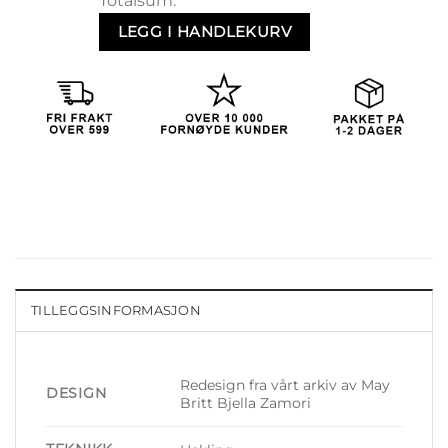
Totalsum:
LEGG I HANDLEKURV
TILLEGGSINFORMASJON
Redesign fra vårt arkiv av May
DESIGN
Britt Bjella Zamori