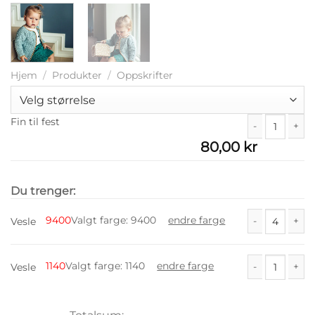
Hjem
/
Produkter
/
Oppskrifter
Fin til fest
80,00
kr
Fin til fest anta
Du trenger:
9400
Valgt farge
:
9400
endre farge
Vesle
Vesle antall
1140
Valgt farge
:
1140
endre farge
Vesle
Vesle antall