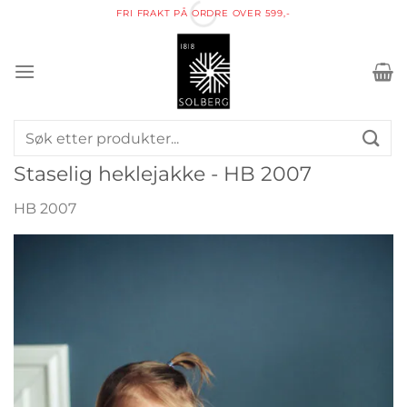
Skip
FRI FRAKT PÅ ORDRE OVER 599,-
to
content
Søk
etter:
Staselig heklejakke - HB 2007
HB 2007