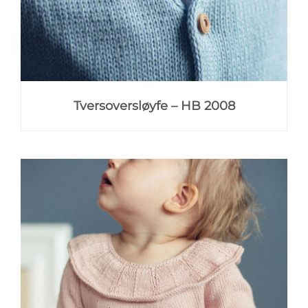
Tversoversløyfe – HB 2008