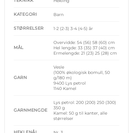
TEKNIKK
Hekling
KATEGORI
Barn
STØRRELSER
1-2 (2-3) 3-4 (4-5) år
Overvidde: 54 (56) 58 (60) cm
MÅL
Hel lengde: 33 (35) 37 (40) cm
Ermelengde: 21 (23) 25 (28) cm
Vesle
(100% økologisk bomull, 50
GARN
g/180 m)
9400 Lys petrol
1140 Kamel
Lys petrol: 200 (200) 250 (300)
350 g
GARNMENGDE
Kamel: 50 g til kanter, alle
størrelser
HEKLENÅL
Nr. 3