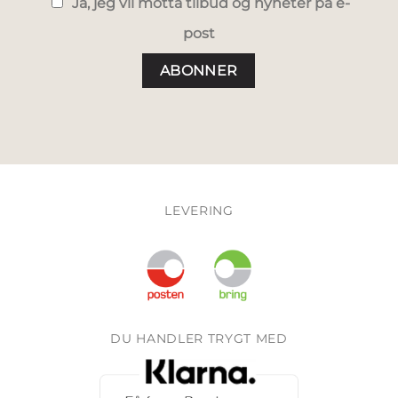
Ja, jeg vil motta tilbud og nyheter på e-
post
LEVERING
DU HANDLER TRYGT MED