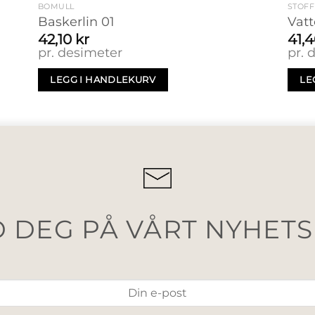
BOMULL
STOFF
Baskerlin 01
Vatt
42,10
kr
41,
pr. desimeter
pr. 
LEGG I HANDLEKURV
LE
 DEG PÅ VÅRT NYHET