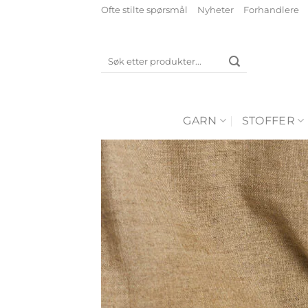
Skip
Ofte stilte spørsmål
Nyheter
Forhandlere
to
content
Søk
etter:
GARN
STOFFER