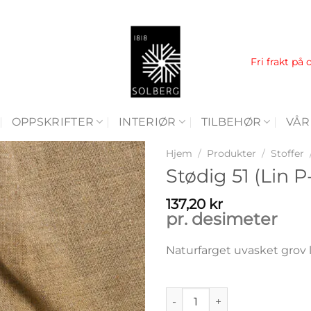
Fri frakt på 
OPPSKRIFTER
INTERIØR
TILBEHØR
VÅR
Hjem
/
Produkter
/
Stoffer
Stødig 51 (Lin P
137,20
kr
pr. desimeter
Naturfarget uvasket grov l
Stødig 51 (Lin P-099 Flax) anta