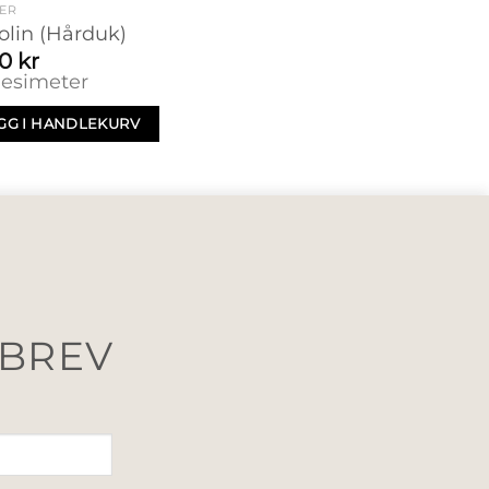
ER
olin (Hårduk)
40
kr
desimeter
GG I HANDLEKURV
SBREV