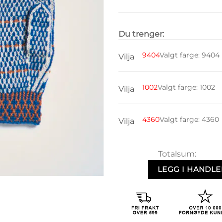
Du trenger:
9404
Valgt farge
:
9404
Vilja
1002
Valgt farge
:
1002
Vilja
4360
Valgt farge
:
4360
Vilja
Totalsum:
LEGG I HANDL