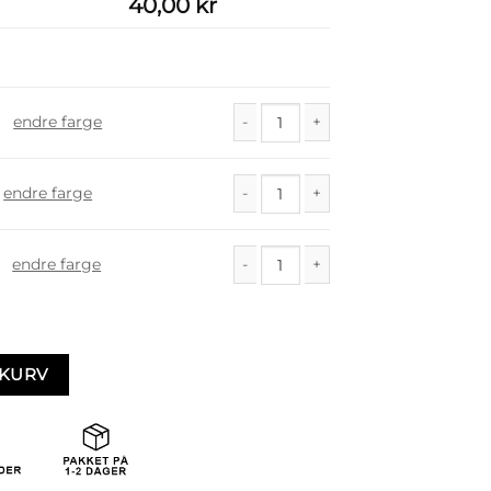
40,00
kr
endre farge
Vilja antall
endre farge
Vilja antall
endre farge
Vilja antall
EKURV