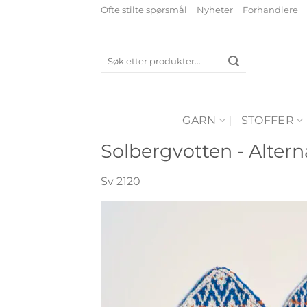
Skip
Ofte stilte spørsmål
Nyheter
Forhandlere
to
content
Søk
etter:
GARN
STOFFER
Solbergvotten - Alterna
Sv 2120