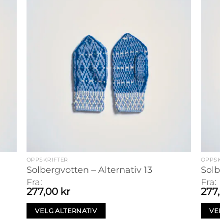
OPPSKRIFTER
OPPSK
Solbergvotten – Alternativ 13
Solb
Fra:
Fra:
277,00
kr
277
VELG ALTERNATIV
VE