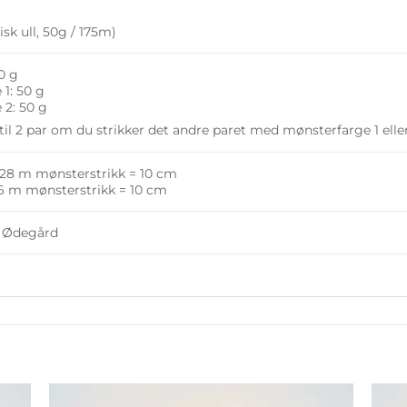
sk ull, 50g / 175m)
0 g
1: 50 g
 2: 50 g
til 2 par om du strikker det andre paret med mønsterfarge 1 ell
: 28 m mønsterstrikk = 10 cm
26 m mønsterstrikk = 10 cm
a Ødegård