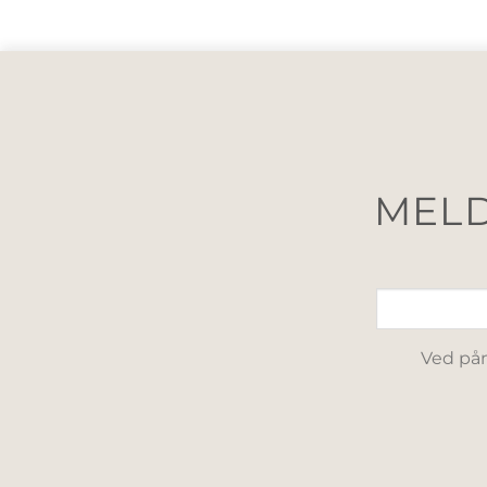
MELD
Ved påm