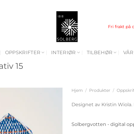
Fri frakt på 
OPPSKRIFTER
INTERIØR
TILBEHØR
VÅR
tiv 15
Hjem
/
Produkter
/
Oppskri
Designet av Kristin Wiola. 
Solbergvotten - digital op