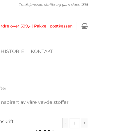
Tradisjonsrike stoffer og garn siden 1818
ordre over 599,- | Pakke i postkassen
 HISTORIE
KONTAKT
fter
Inspirert av våre vevde stoffer.
pskrift
Solbergvotten - digital oppskrift ant