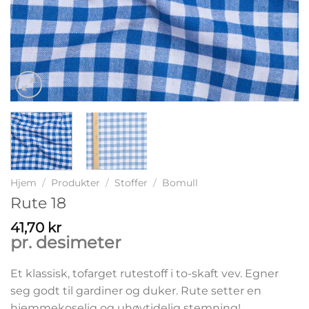
Hjem
/
Produkter
/
Stoffer
/
Bomull
Rute 18
41,70
kr
pr. desimeter
Et klassisk, tofarget rutestoff i to-skaft vev. Egner
seg godt til gardiner og duker. Rute setter en
hjemmekoselig og uhøytidelig stemning!