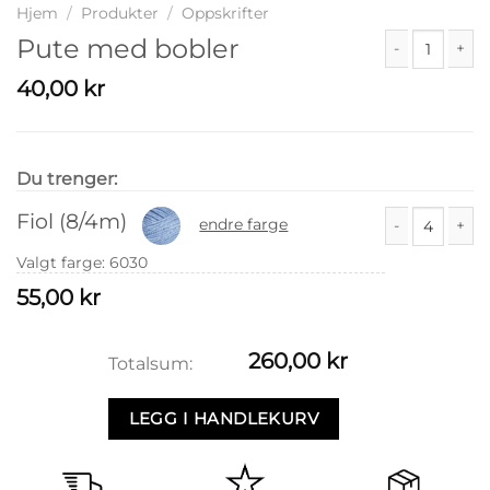
Hjem
/
Produkter
/
Oppskrifter
Pute med bobler
Pute med bobl
40,00
kr
Du trenger:
Fiol (8/4m)
endre farge
Fiol (8/4m) ant
Valgt farge
:
6030
55,00
kr
260,00
kr
Totalsum:
LEGG I HANDLEKURV