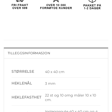
TILLEGGSINFORMASJON
STØRRELSE
40 x 40 cm
HEKLENÅL
3 mm
22 st og 10 omg måler 10 x 10
HEKLEFASTHET
cm.
Innleggspute 40 x 40 cm og 4