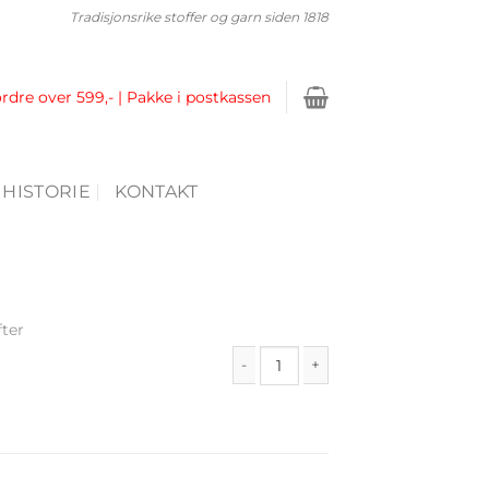
Tradisjonsrike stoffer og garn siden 1818
ordre over 599,- | Pakke i postkassen
 HISTORIE
KONTAKT
fter
Folder 9 antall