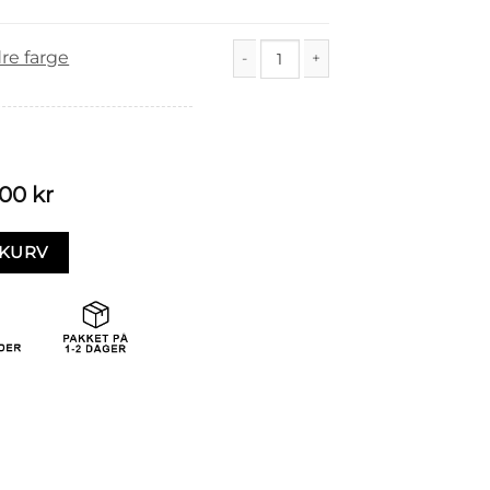
re farge
Rose (12/4) antall
,00
kr
EKURV