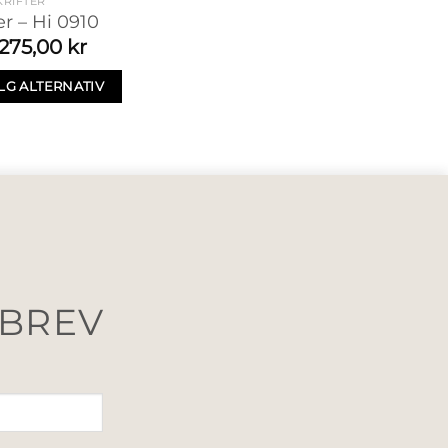
RIFTER
r – Hi 0910
275,00
kr
LG ALTERNATIV
SBREV