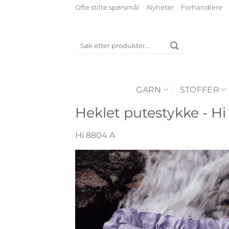
Skip
Ofte stilte spørsmål
Nyheter
Forhandlere
to
content
Søk
etter:
GARN
STOFFER
Heklet putestykke - H
Hi 8804 A