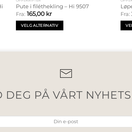
OPPSKRIFTER
OPPSK
Hi
Pute i filéthekling – Hi 9507
Løpe
165,00
kr
Fra:
Fra:
VELG ALTERNATIV
VE
 DEG PÅ VÅRT NYHET