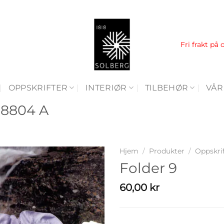
Fri frakt på 
OPPSKRIFTER
INTERIØR
TILBEHØR
VÅR
i 8804 A
Hjem
/
Produkter
/
Oppskri
Folder 9
60,00
kr