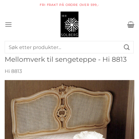
Skip
FRI FRAKT PÅ ORDRE OVER 599,-
to
content
Søk
etter:
Mellomverk til sengeteppe - Hi 8813
Hi 8813