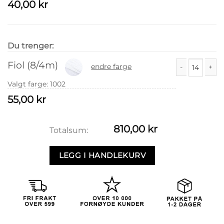
40,00
kr
Du trenger:
Fiol (8/4m)
endre farge
Fiol (8/4m) ant
Valgt farge
:
1002
55,00
kr
810,00
kr
Totalsum:
LEGG I HANDLEKURV