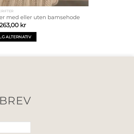
RIFTER
ter med eller uten bamsehode
263,00
kr
LG ALTERNATIV
SBREV