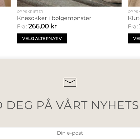
OPPSKRIFTER
OPPSK
Knesokker i bølgemønster
Klu
266,00
kr
Fra:
Fra:
VELG ALTERNATIV
VE
 DEG PÅ VÅRT NYHET