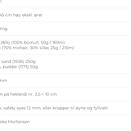
n
 45 cm høy ekskl. ører
ling
 (8/4) (100% bomull, 50g / 169m)
a (70% mohair, 30% silke, 25g / 210m)
, sand (1506) 250g
, pudder (1173) 50g
 mm
m på heklenål nr. 3,5 = 10 cm
k. safety eyes 12 mm, eller knapper til øyne og fyllvatt
ika Mortensen