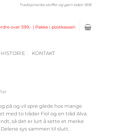
Tradisjonsrike stoffer og garn siden 1818
ordre over 599,- | Pakke i postkassen
 HISTORIE
KONTAKT
fter
og på og vil spre glede hos mange
t med to tråder Fiol og en tråd Alva.
dt, så det er lurt å sette et merke
elene sys sammen til slutt.