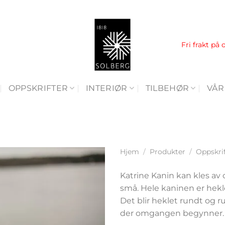
Fri frakt på 
OPPSKRIFTER
INTERIØR
TILBEHØR
VÅR
Hjem
/
Produkter
/
Oppskri
Katrine Kanin kan kles av 
små. Hele kaninen er hekle
Det blir heklet rundt og run
der omgangen begynner. D