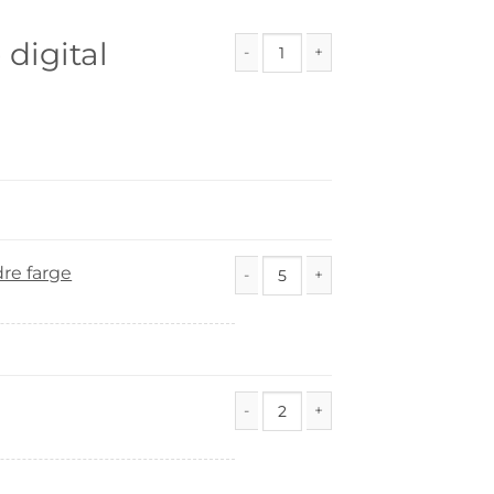
 digital
Katrine Kanin - digital oppskrift anta
re farge
Fiol (8/4m) antall
Alva antall