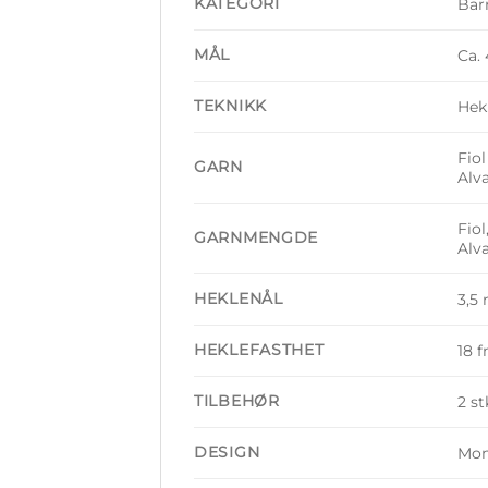
KATEGORI
Bar
MÅL
Ca.
TEKNIKK
Hek
Fiol
GARN
Alv
Fiol
GARNMENGDE
Alva
HEKLENÅL
3,5
HEKLEFASTHET
18 f
TILBEHØR
2 st
DESIGN
Mon