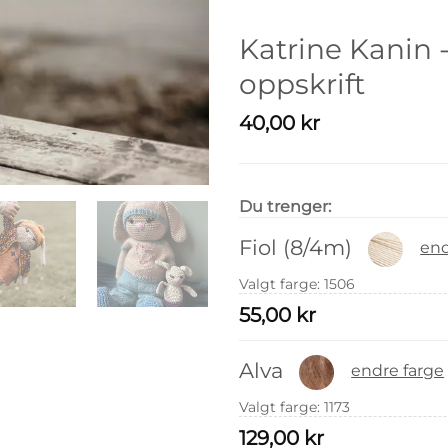
Katrine Kanin -
oppskrift
40,00
kr
Du trenger:
Fiol (8/4m)
end
Valgt farge
:
1506
55,00
kr
Alva
endre farge
Valgt farge
:
1173
129,00
kr