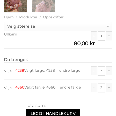
Hjem
/
Produkter
/
Oppskrifter
Ullbarn
80,00
kr
Ullbarn antall
Du trenger:
4238
Valgt farge
:
4238
endre farge
Vilja
Vilja antall
4360
Valgt farge
:
4360
endre farge
Vilja
Vilja antall
Totalsum:
LEGG I HANDLEKURV