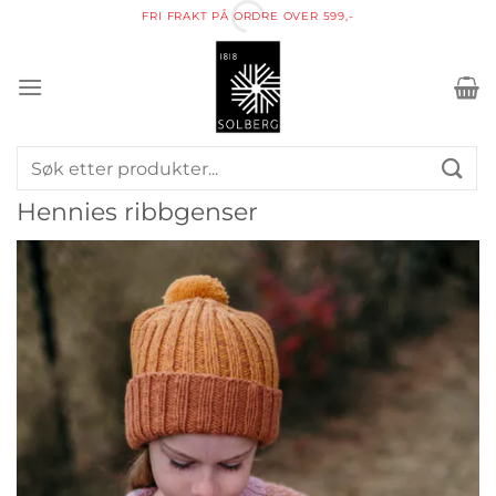
Skip
FRI FRAKT PÅ ORDRE OVER 599,-
to
content
Søk
etter:
Hennies ribbgenser