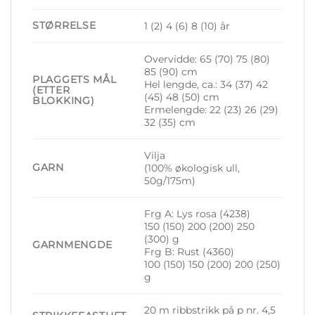
STØRRELSE
1 (2) 4 (6) 8 (10) år
Overvidde: 65 (70) 75 (80)
85 (90) cm
PLAGGETS MÅL
Hel lengde, ca.: 34 (37) 42
(ETTER
(45) 48 (50) cm
BLOKKING)
Ermelengde: 22 (23) 26 (29)
32 (35) cm
Vilja
GARN
(100% økologisk ull,
50g/175m)
Frg A: Lys rosa (4238)
150 (150) 200 (200) 250
(300) g
GARNMENGDE
Frg B: Rust (4360)
100 (150) 150 (200) 200 (250)
g
20 m ribbstrikk på p nr. 4,5