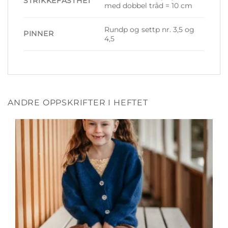
STRIKKEFASTHET
med dobbel tråd = 10 cm
Rundp og settp nr. 3,5 og
PINNER
4,5
ANDRE OPPSKRIFTER I HEFTET