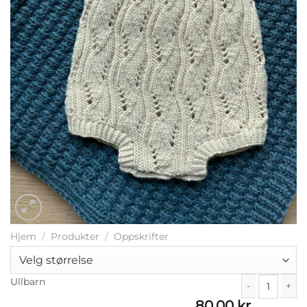
Hjem
/
Produkter
/
Oppskrifter
Ullbarn
80,00
kr
Ullbarn antall