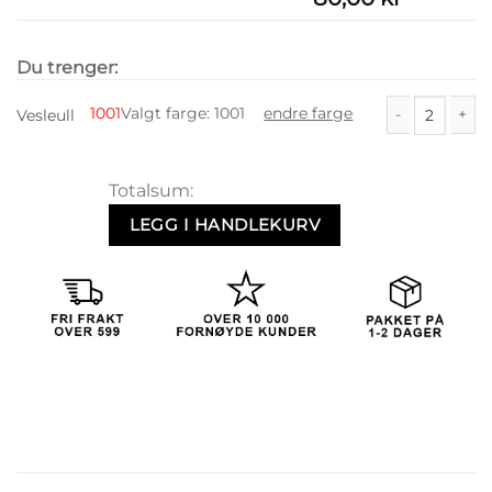
Du trenger:
1001
Valgt farge
:
1001
endre farge
Vesleull
Vesleull antall
Totalsum:
LEGG I HANDLEKURV