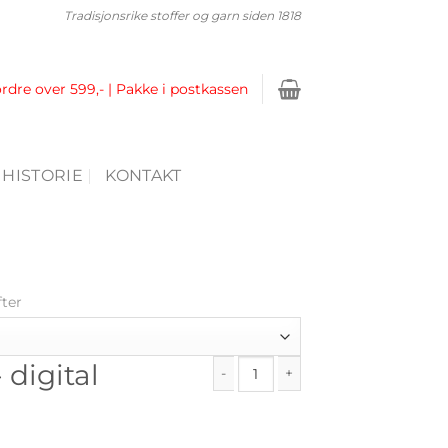
Tradisjonsrike stoffer og garn siden 1818
ordre over 599,- | Pakke i postkassen
 HISTORIE
KONTAKT
fter
 digital
Flettemapper - digital oppskrift anta