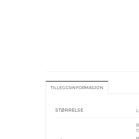
TILLEGGSINFORMASJON
STØRRELSE
L
B
1
B