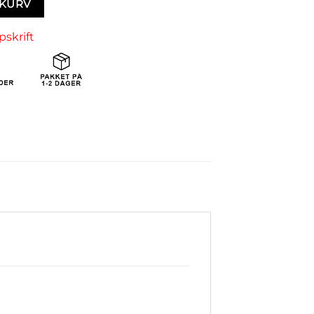
EKURV
pskrift