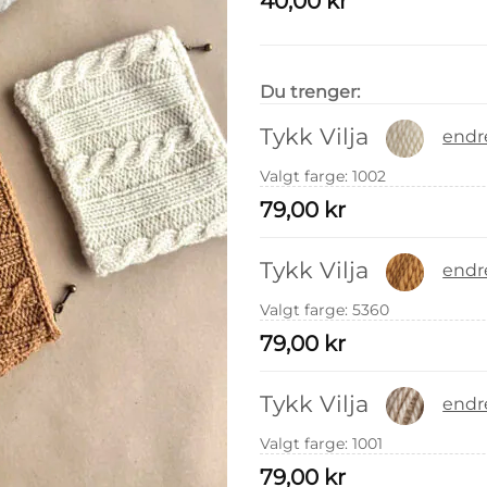
40,00
kr
Du trenger:
Tykk Vilja
endr
Valgt farge
:
1002
79,00
kr
Tykk Vilja
endr
Valgt farge
:
5360
79,00
kr
Tykk Vilja
endr
Valgt farge
:
1001
79,00
kr