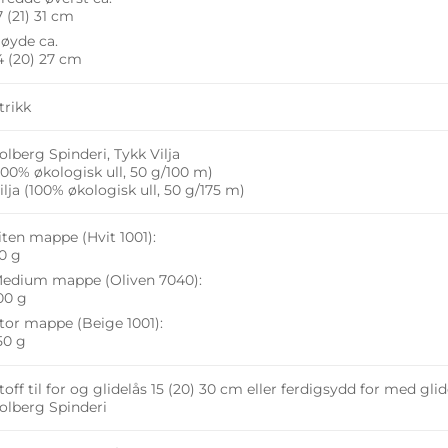
7 (21) 31 cm
øyde ca.
4 (20) 27 cm
trikk
olberg Spinderi, Tykk Vilja
100% økologisk ull, 50 g/100 m)
ilja (100% økologisk ull, 50 g/175 m)
iten mappe (Hvit 1001):
0 g
edium mappe (Oliven 7040):
00 g
tor mappe (Beige 1001):
50 g
toff til for og glidelås 15 (20) 30 cm eller ferdigsydd for med glid
olberg Spinderi