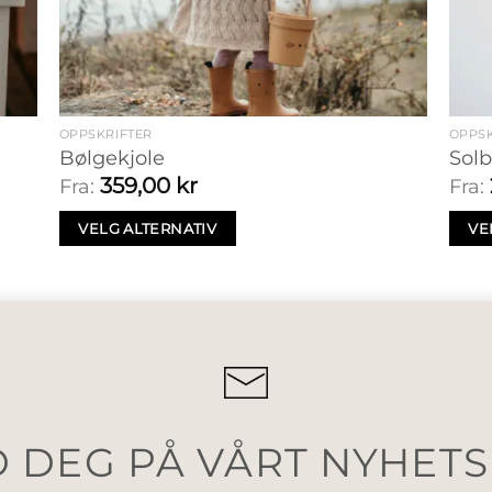
OPPSKRIFTER
OPPSK
Bølgekjole
Solb
359,00
kr
Fra:
Fra:
VELG ALTERNATIV
VE
 DEG PÅ VÅRT NYHET