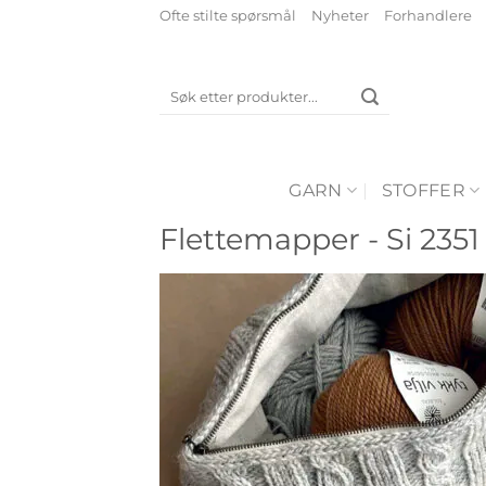
Skip
Ofte stilte spørsmål
Nyheter
Forhandlere
to
content
Søk
etter:
GARN
STOFFER
Flettemapper - Si 2351