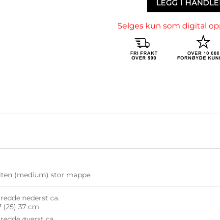
LEGG I HANDL
Selges kun som digital op
iten (medium) stor mappe
redde nederst ca.
7 (25) 37 cm
redde øverst ca.