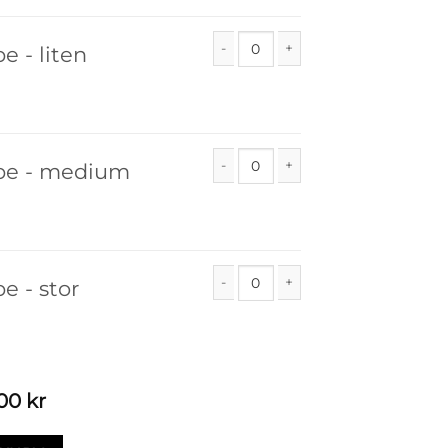
e - liten
Fôr til prosjektmappe - liten antall
ppe - medium
Fôr til prosjektmappe - medium ant
e - stor
Fôr til prosjektmappe - stor antall
,00
kr