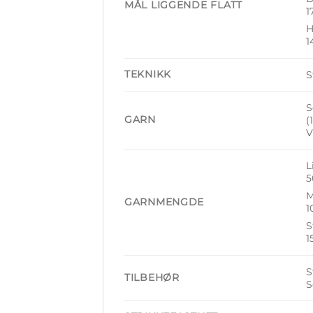
MÅL LIGGENDE FLATT
1
H
1
TEKNIKK
S
S
GARN
(
V
L
5
M
GARNMENGDE
1
S
1
S
TILBEHØR
S