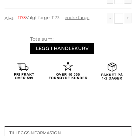
Vesleull antall
1173
Valgt farge
:
1173
endre farge
Alva
Alva antall
Totalsum:
LEGG I HANDLEKURV
TILLEGGSINFORMASJON