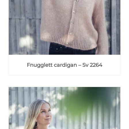
Fnugglett cardigan – Sv 2264