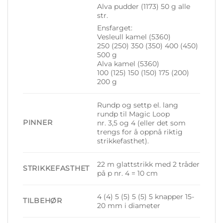
Alva pudder (1173) 50 g alle
str.
Ensfarget:
Vesleull kamel (5360)
250 (250) 350 (350) 400 (450)
500 g
Alva kamel (5360)
100 (125) 150 (150) 175 (200)
200 g
Rundp og settp el. lang
rundp til Magic Loop
PINNER
nr. 3,5 og 4 (eller det som
trengs for å oppnå riktig
strikkefasthet).
22 m glattstrikk med 2 tråder
STRIKKEFASTHET
på p nr. 4 = 10 cm
4 (4) 5 (5) 5 (5) 5 knapper 15-
TILBEHØR
20 mm i diameter