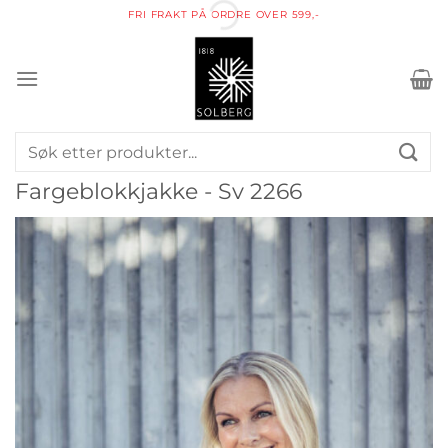
Skip
FRI FRAKT PÅ ORDRE OVER 599,-
to
content
Søk
etter:
Fargeblokkjakke - Sv 2266