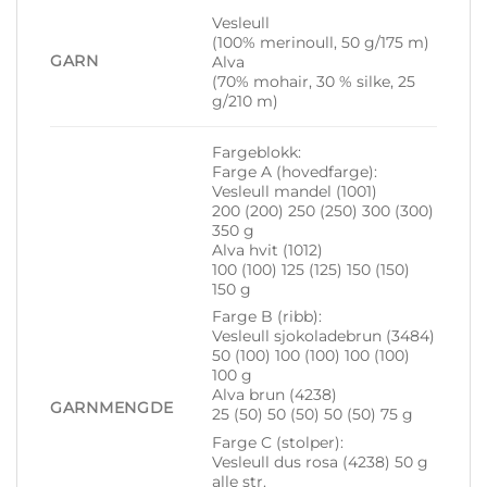
Vesleull
(100% merinoull, 50 g/175 m)
GARN
Alva
(70% mohair, 30 % silke, 25
g/210 m)
Fargeblokk:
Farge A (hovedfarge):
Vesleull mandel (1001)
200 (200) 250 (250) 300 (300)
350 g
Alva hvit (1012)
100 (100) 125 (125) 150 (150)
150 g
Farge B (ribb):
Vesleull sjokoladebrun (3484)
50 (100) 100 (100) 100 (100)
100 g
Alva brun (4238)
GARNMENGDE
25 (50) 50 (50) 50 (50) 75 g
Farge C (stolper):
Vesleull dus rosa (4238) 50 g
alle str.