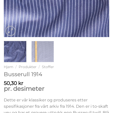
Hjem
/
Produkter
/
Stoffer
Busserull 1914
50,30
kr
pr. desimeter
Dette er vår klassiker og produseres etter
spesifikasjoner fra vårt arkiv fra 1914. Den er i to-skaft
vev og har et grovere uttrykk enn Busserull twill. Blå