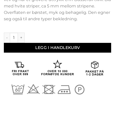
med hvite striper, ca 5 mm mellom stripene.
Overflaten er børstet, myk og behagelig. Den egner
seg også til andre typer bekledning.
Busserull 1914 antall
LEGG I HANDLEKURV