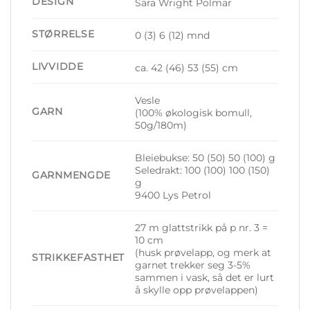
DESIGN
Sara Wright Polmar
STØRRELSE
0 (3) 6 (12) mnd
LIVVIDDE
ca. 42 (46) 53 (55) cm
Vesle
GARN
(100% økologisk bomull,
50g/180m)
Bleiebukse: 50 (50) 50 (100) g
Seledrakt: 100 (100) 100 (150)
GARNMENGDE
g
9400 Lys Petrol
27 m glattstrikk på p nr. 3 =
10 cm
(husk prøvelapp, og merk at
STRIKKEFASTHET
garnet trekker seg 3-5%
sammen i vask, så det er lurt
å skylle opp prøvelappen)