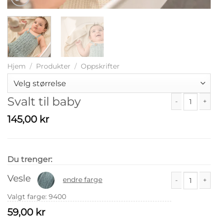
Hjem
/
Produkter
/
Oppskrifter
Svalt til baby
Svalt til baby a
145,00
kr
Du trenger:
Vesle
endre farge
Vesle antall
Valgt farge
:
9400
59,00
kr