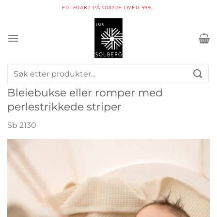
Skip
PAKKE I POSTKASSEN
to
content
Søk
etter:
Bleiebukse eller romper med
perlestrikkede striper
Sb 2130