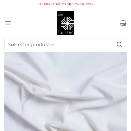
Skip
FRI FRAKT PÅ ORDRE OVER 599,-
to
content
Søk
etter: