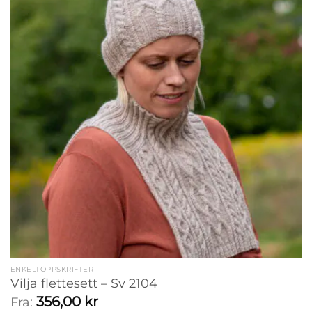
ENKELTOPPSKRIFTER
Vilja flettesett – Sv 2104
356,00
kr
Fra: