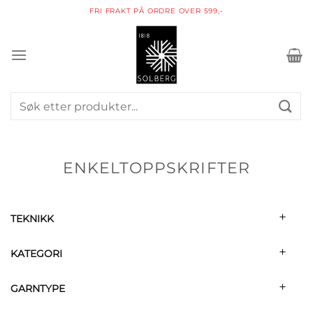
Skip
PAKKE I POSTKASSEN
to
content
Søk
etter:
ENKELTOPPSKRIFTER
TEKNIKK
KATEGORI
GARNTYPE