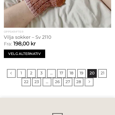
OPPSKRIFTER
Vilja sokker – Sv 2110
198,00
kr
Fra:
VELG ALTERNATIV
1
2
3
…
17
18
19
20
21
22
23
…
26
27
28