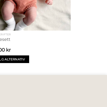
RIFTER
esett
,00
kr
LG ALTERNATIV