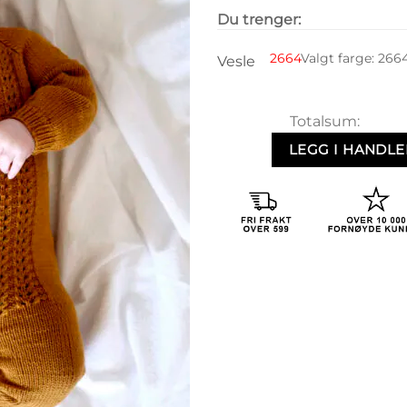
Du trenger:
2664
Valgt farge
:
266
Vesle
Totalsum:
LEGG I HANDL