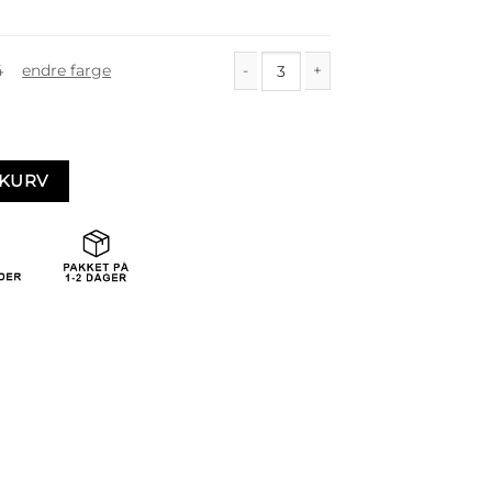
4
endre farge
Vesle antall
EKURV