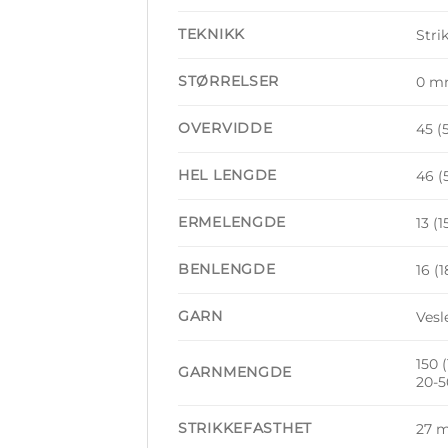
TEKNIKK
Stri
STØRRELSER
0 mn
OVERVIDDE
45 (
HEL LENGDE
46 (
ERMELENGDE
13 (
BENLENGDE
16 (
GARN
Vesl
150 
GARNMENGDE
20-5
STRIKKEFASTHET
27 m