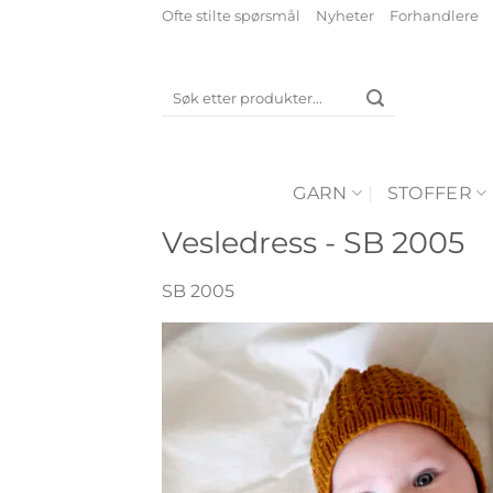
Skip
Ofte stilte spørsmål
Nyheter
Forhandlere
to
content
Søk
etter:
GARN
STOFFER
Vesledress - SB 2005
SB 2005