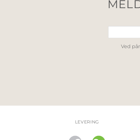
MELD
Ved påm
LEVERING