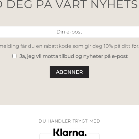
 DEG PÅ VÅRT NYHET
elding får du en rabattkode som gir deg 10% på ditt før
Ja, jeg vil motta tilbud og nyheter på e-post
DU HANDLER TRYGT MED