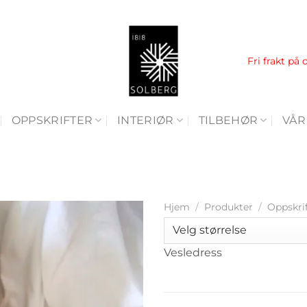
Fri frakt på 
OPPSKRIFTER
INTERIØR
TILBEHØR
VÅR
Hjem
/
Produkter
/
Oppskri
Vesledress