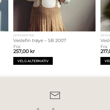
OPPSKRIFTER
OPPSK
Veslefin trøye – SB 2007
Vesl
Fra:
Fra:
257,00
kr
217
VELG ALTERNATIV
VE