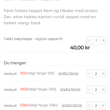
Først hekles teppet frem og tilbake med striper.
Der- etter hekles kanten rundt teppet med en
heklet vrang- bord.
Tabbi babyteppe - digital oppskrift
40,00
kr
Tabbi babyteppe
Du trenger:
1012
Valgt farge
:
1012
endre farge
Vesleull
Vesleull antall
1002
Valgt farge
:
1002
endre farge
Vesleull
Vesleull antall
5360
Valgt farge
:
5360
endre farge
Vesleull