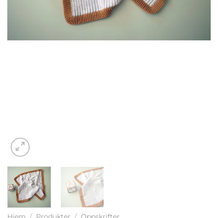
Hjem
/
Produkter
/
Oppskrifter