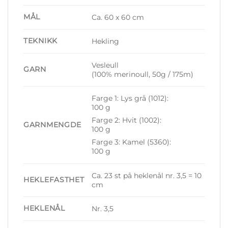
MÅL
Ca. 60 x 60 cm
TEKNIKK
Hekling
Vesleull
GARN
(100% merinoull, 50g / 175m)
Farge 1: Lys grå (1012):
100 g
Farge 2: Hvit (1002):
GARNMENGDE
100 g
Farge 3: Kamel (5360):
100 g
Ca. 23 st på heklenål nr. 3,5 = 10
HEKLEFASTHET
cm
HEKLENÅL
Nr. 3,5