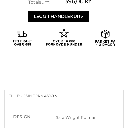
396,00
kr
Totalsum:
LEGG I HANDLEKURV
TILLEGGSINFORMASJON
DESIGN
Sara Wright Polmar