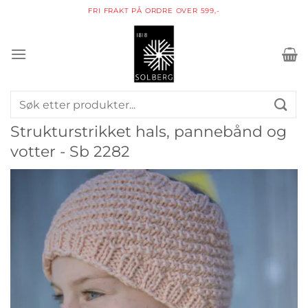
Skip
PAKKE I POSTKASSEN
to
content
Søk
etter:
Strukturstrikket hals, pannebånd og
votter - Sb 2282