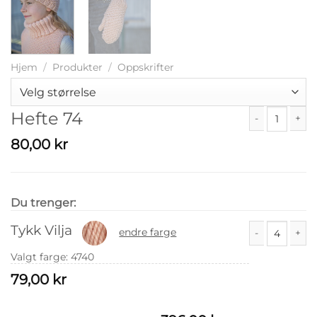
Hjem
/
Produkter
/
Oppskrifter
Hefte 74
Hefte 74 antall
80,00
kr
Du trenger:
Tykk Vilja
endre farge
Tykk Vilja anta
Valgt farge
:
4740
79,00
kr