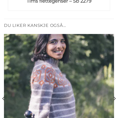
Tims flettegenser – Sb 2279
DU LIKER KANSKJE OGSÅ…