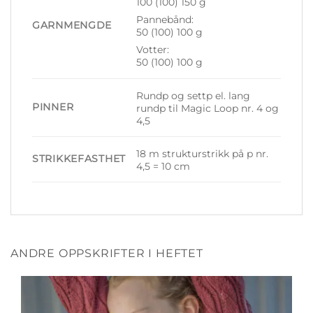
100 (100) 150 g
Pannebånd:
GARNMENGDE
50 (100) 100 g
Votter:
50 (100) 100 g
Rundp og settp el. lang
PINNER
rundp til Magic Loop nr. 4 og
4,5
18 m strukturstrikk på p nr.
STRIKKEFASTHET
4,5 = 10 cm
ANDRE OPPSKRIFTER I HEFTET