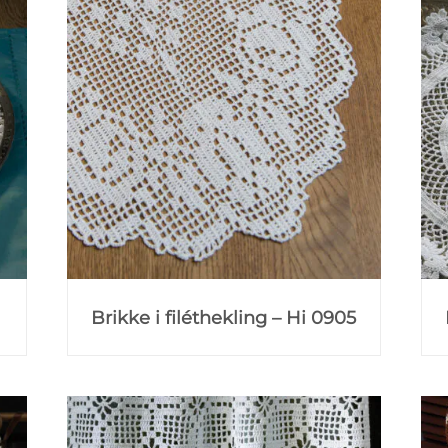
Brikke i filéthekling – Hi 0905