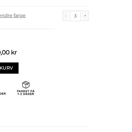
endre farge
Nelly (12/4m) antall
0,00
kr
EKURV