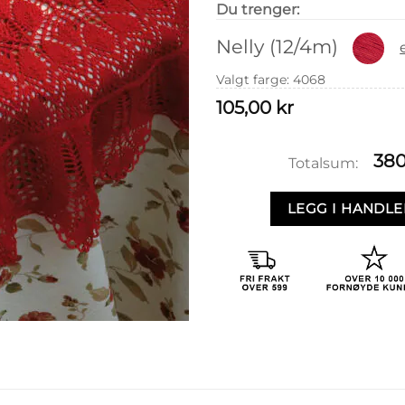
Du trenger:
Nelly (12/4m)
Valgt farge
:
4068
105,00
kr
38
Totalsum:
LEGG I HANDL