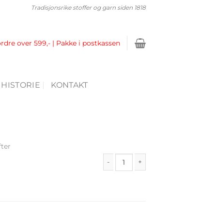
Tradisjonsrike stoffer og garn siden 1818
ordre over 599,- | Pakke i postkassen
 HISTORIE
KONTAKT
fter
Hefte 56 antall