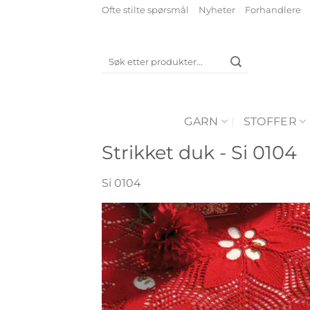
Skip
Ofte stilte spørsmål
Nyheter
Forhandlere
to
content
Søk
etter:
GARN
STOFFER
Strikket duk - Si 0104
Si 0104