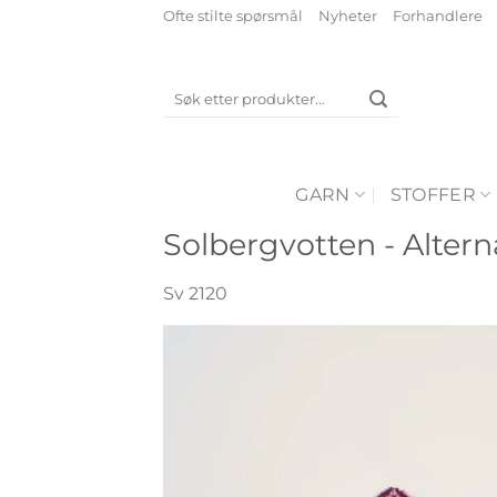
Skip
Ofte stilte spørsmål
Nyheter
Forhandlere
to
content
Søk
etter:
GARN
STOFFER
Solbergvotten - Altern
Sv 2120