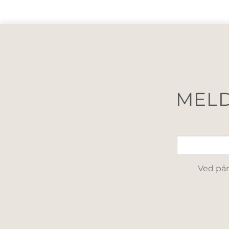
MELD
Ved påm