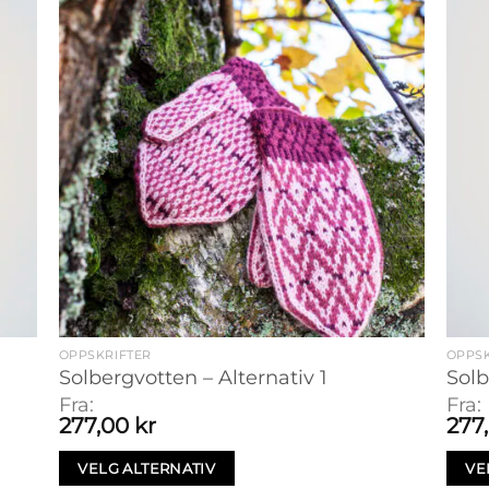
OPPSKRIFTER
OPPSK
Solbergvotten – Alternativ 1
Solb
Fra:
Fra:
277,00
kr
277
VELG ALTERNATIV
VE