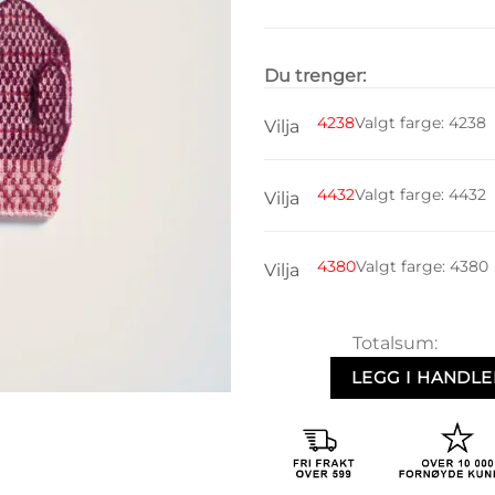
Du trenger:
4238
Valgt farge
:
4238
Vilja
4432
Valgt farge
:
4432
Vilja
4380
Valgt farge
:
4380
Vilja
Totalsum:
LEGG I HANDL