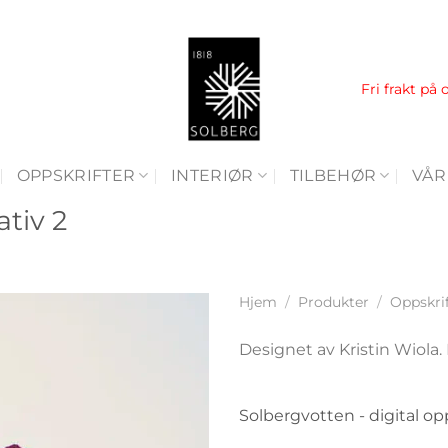
Fri frakt på 
OPPSKRIFTER
INTERIØR
TILBEHØR
VÅR
ativ 2
Hjem
/
Produkter
/
Oppskri
Designet av Kristin Wiola. 
Solbergvotten - digital op