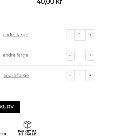
40,00
kr
endre farge
Vilja antall
endre farge
Vilja antall
endre farge
Vilja antall
EKURV