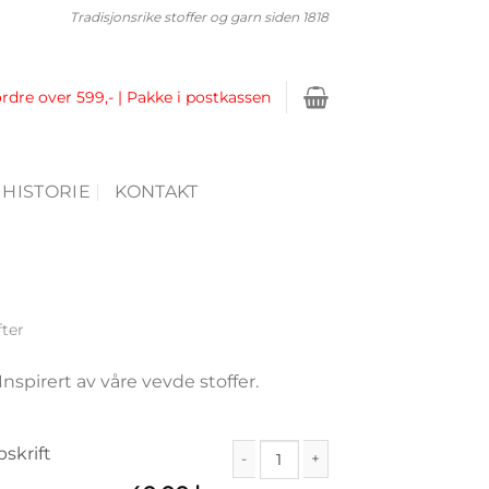
Tradisjonsrike stoffer og garn siden 1818
ordre over 599,- | Pakke i postkassen
 HISTORIE
KONTAKT
fter
Inspirert av våre vevde stoffer.
pskrift
Solbergvotten - digital oppskrift ant