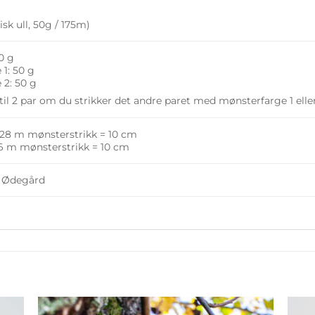
sk ull, 50g / 175m)
0 g
1: 50 g
 2: 50 g
til 2 par om du strikker det andre paret med mønsterfarge 1 ell
: 28 m mønsterstrikk = 10 cm
26 m mønsterstrikk = 10 cm
a Ødegård