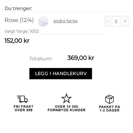
Du trenger:
Rose (12/4)
endre farge
Rose (12/4) anta
Valgt farge
:
1002
152,00
kr
369,00
kr
Totalsum:
LEGG I HANDLEKURV
4 firkanter