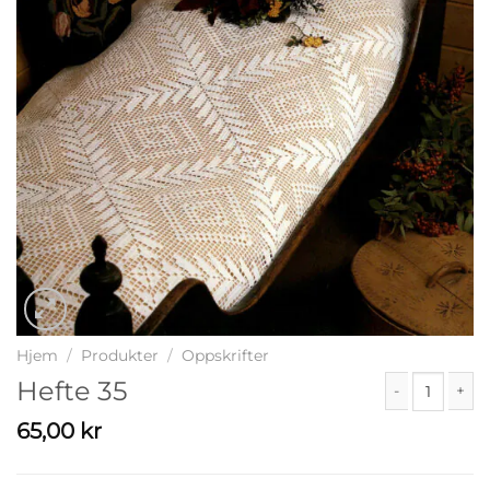
Hjem
/
Produkter
/
Oppskrifter
Hefte 35
Hefte 35 antall
65,00
kr