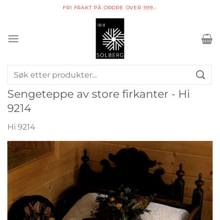
Skip
PAKKE I POSTKASSEN
to
content
Søk
etter:
Sengeteppe av store firkanter - Hi
9214
Hi 9214