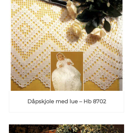
Dåpskjole med lue – Hb 8702