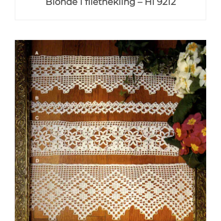
Blonde i filéthekling – Hi 9212