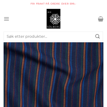
Skip
FRI FRAKT PÅ ORDRE OVER 599,-
to
content
Søk
etter: