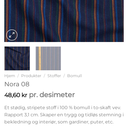
Hjem
/
Produkter
/
Stoffer
/
Bomull
Nora 08
pr. desimeter
48,60
kr
Et stødig, stripete stoff i 100 % bomull i to-skaft vev.
Rapport 3,1 cm. Skaper en trygg og tidløs stemning i
bekledning og interiør, som gardiner, puter, etc.