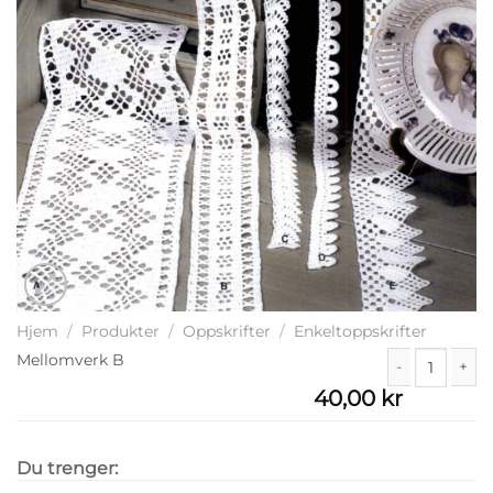
Hjem
/
Produkter
/
Oppskrifter
/
Enkeltoppskrifter
Mellomverk B
40,00
kr
Mellomverk B 
Du trenger: