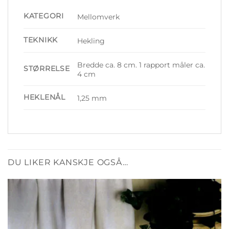
KATEGORI
Mellomverk
TEKNIKK
Hekling
Bredde ca. 8 cm. 1 rapport måler ca.
STØRRELSE
4 cm
HEKLENÅL
1,25 mm
DU LIKER KANSKJE OGSÅ…