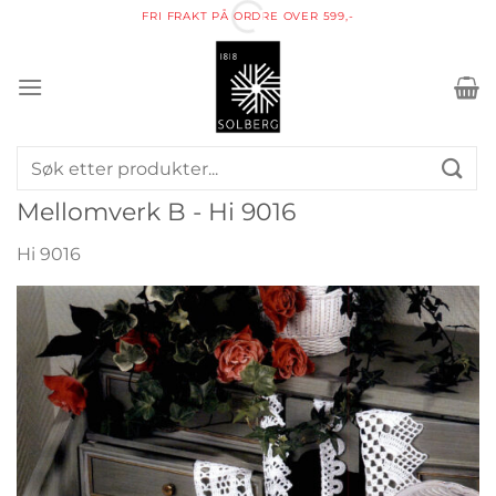
Skip
FRI FRAKT PÅ ORDRE OVER 599,-
to
content
Søk
etter:
Mellomverk B - Hi 9016
Hi 9016