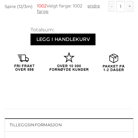
1002
Valgt farge
:
1002
endre
Spire (12/3m)
farge
Spire (12/3m) a
Totalsum:
LEGG I HANDLEKURV
TILLEGGSINFORMASJON