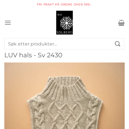
Skip
FRI FRAKT PÅ ORDRE OVER 599,-
to
content
Søk
etter:
LUV hals - Sv 2430