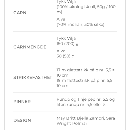
Tykk Vilja
(100% økologisk ull, 50g / 100
m)
GARN
Alva
(70% mohair, 30% silke)
Tykk Vilja
150 (200) g
GARNMENGDE
Alva
50 (50) g
17 m glattstrikk på p nr. 5,5 =
10 cm
STRIKKEFASTHET
19 m flettestrikk på p nr. 5,5 =
10 cm
Rundp og 1 hjelpep nr. 5,5 og
PINNER
liten rundp nr. 4,5 eller 5.
May Britt Bjella Zamori, Sara
DESIGN
Wright Polmar