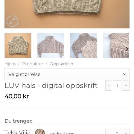
Hjem
/
Produkter
/
Oppskrifter
LUV hals - digital oppskrift
LUV hals - digi
40,00
kr
Du trenger:
Tykk Vilja
endre farge