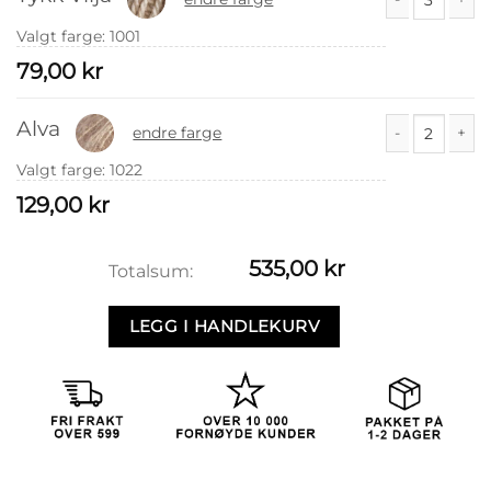
Tykk Vilja anta
Valgt farge
:
1001
79,00
kr
Alva
endre farge
Alva antall
Valgt farge
:
1022
129,00
kr
535,00
kr
Totalsum:
LEGG I HANDLEKURV