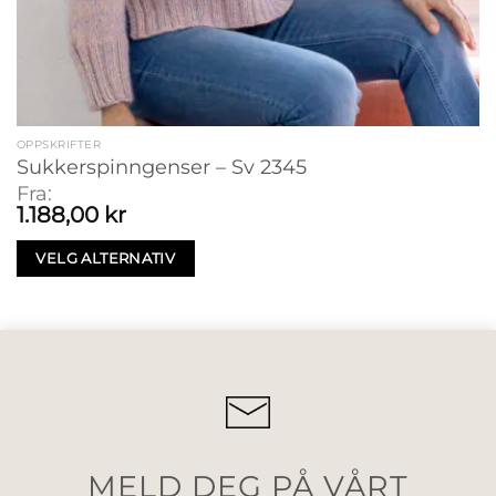
OPPSKRIFTER
Sukkerspinngenser – Sv 2345
Fra:
1.188,00
kr
VELG ALTERNATIV
MELD DEG PÅ VÅRT