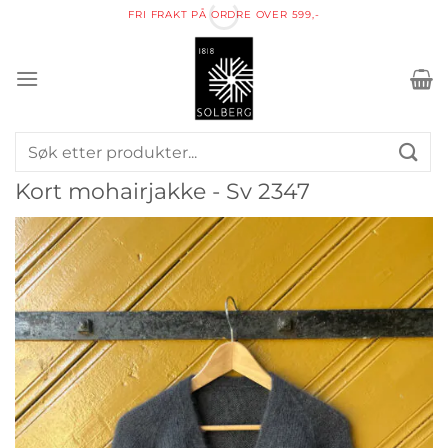
Skip
FRI FRAKT PÅ ORDRE OVER 599,-
to
content
Søk
etter:
Kort mohairjakke - Sv 2347