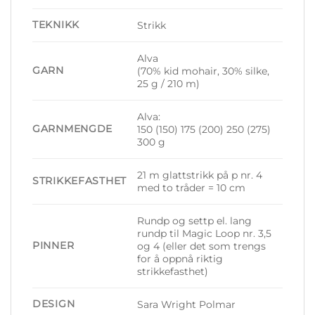
TEKNIKK
Strikk
Alva
GARN
(70% kid mohair, 30% silke,
25 g / 210 m)
Alva:
GARNMENGDE
150 (150) 175 (200) 250 (275)
300 g
21 m glattstrikk på p nr. 4
STRIKKEFASTHET
med to tråder = 10 cm
Rundp og settp el. lang
rundp til Magic Loop nr. 3,5
PINNER
og 4 (eller det som trengs
for å oppnå riktig
strikkefasthet)
DESIGN
Sara Wright Polmar