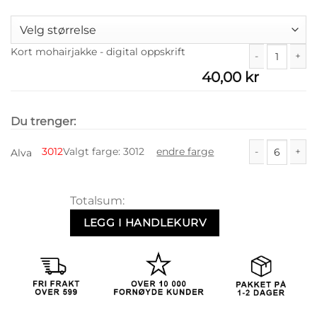
Kort mohairjakke - digital oppskrift
40,00
kr
Kort mohairjakk
Du trenger:
3012
Valgt farge
:
3012
endre farge
Alva
Alva antall
Totalsum:
LEGG I HANDLEKURV