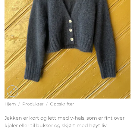
Hjem
/
Produkter
/
Oppskrifter
Jakken er kort og lett med v-hals, som er fint over
kjoler eller til bukser og skjørt med høyt liv.