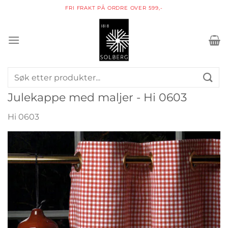
Skip
PAKKE I POSTKASSEN
to
content
Søk
etter:
Julekappe med maljer - Hi 0603
Hi 0603