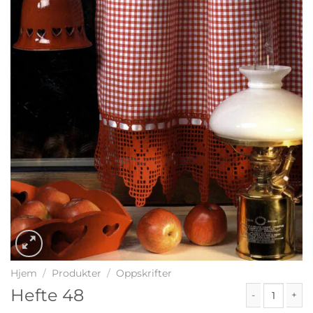
Hjem
/
Produkter
/
Oppskrifter
Hefte 48