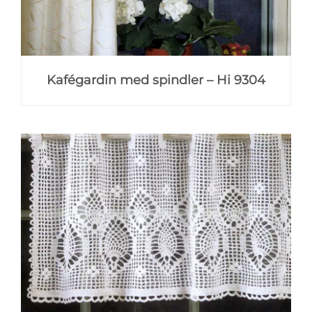
Kafégardin med spindler – Hi 9304