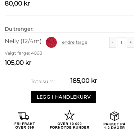
Hefte 48 antal
80,00
kr
Du trenger:
Nelly (12/4m)
endre farge
Nelly (12/4m) a
Valgt farge
:
4068
105,00
kr
185,00
kr
Totalsum:
LEGG I HANDLEKURV