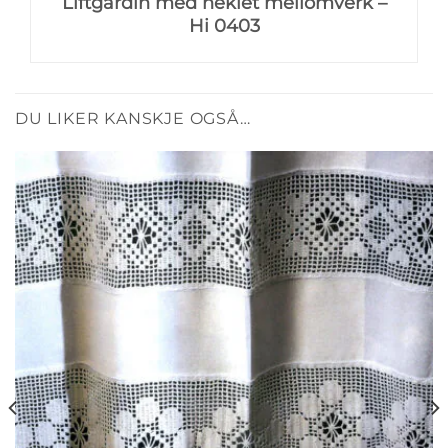
Liftgardin med heklet mellomverk –
Hi 0403
DU LIKER KANSKJE OGSÅ…