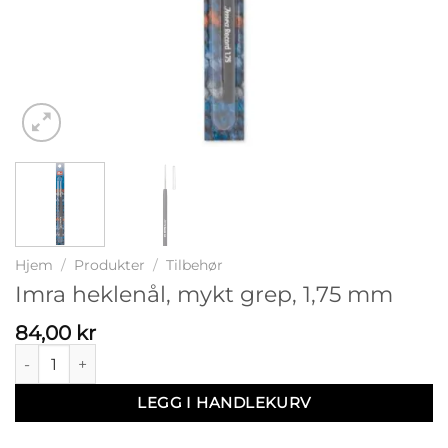
Hjem
/
Produkter
/
Tilbehør
Imra heklenål, mykt grep, 1,75 mm
84,00
kr
Imra heklenål, mykt grep, 1,75 mm antall
LEGG I HANDLEKURV