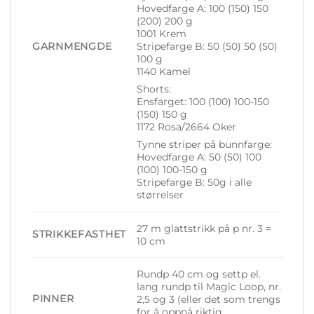
Hovedfarge A: 100 (150) 150
(200) 200 g
1001 Krem
GARNMENGDE
Stripefarge B: 50 (50) 50 (50)
100 g
1140 Kamel
Shorts:
Ensfarget: 100 (100) 100-150
(150) 150 g
1172 Rosa/2664 Oker
Tynne striper på bunnfarge:
Hovedfarge A: 50 (50) 100
(100) 100-150 g
Stripefarge B: 50g i alle
størrelser
27 m glattstrikk på p nr. 3 =
STRIKKEFASTHET
10 cm
Rundp 40 cm og settp el.
lang rundp til Magic Loop, nr.
PINNER
2,5 og 3 (eller det som trengs
for å oppnå riktig