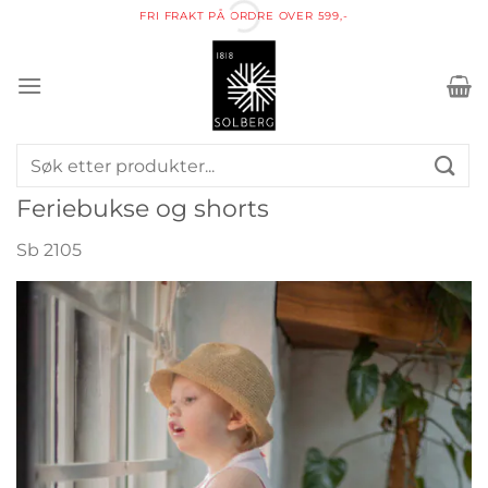
Skip
FRI FRAKT PÅ ORDRE OVER 599,-
to
content
Søk
etter:
Feriebukse og shorts
Sb 2105