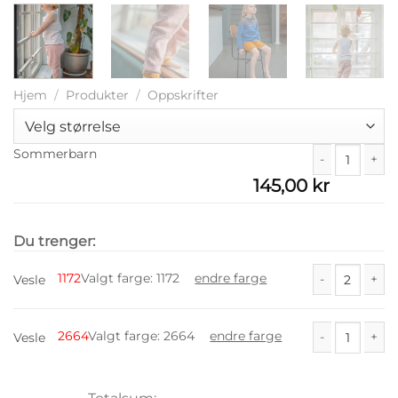
Hjem
/
Produkter
/
Oppskrifter
Sommerbarn
145,00
kr
Sommerbarn a
Du trenger:
1172
Valgt farge
:
1172
endre farge
Vesle
Vesle antall
2664
Valgt farge
:
2664
endre farge
Vesle
Vesle antall