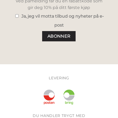
Ved påmelding får du en rabattkode som
gir deg 10% på ditt første kjøp
Ja, jeg vil motta tilbud og nyheter på e-
post
LEVERING
DU HANDLER TRYGT MED