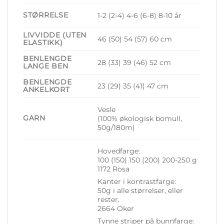
STØRRELSE
1-2 (2-4) 4-6 (6-8) 8-10 år
LIVVIDDE (UTEN
46 (50) 54 (57) 60 cm
ELASTIKK)
BENLENGDE
28 (33) 39 (46) 52 cm
LANGE BEN
BENLENGDE
23 (29) 35 (41) 47 cm
ANKELKORT
Vesle
GARN
(100% økologisk bomull,
50g/180m)
Hovedfarge:
100 (150) 150 (200) 200-250 g
1172 Rosa
Kanter i kontrastfarge:
50g i alle størrelser, eller
rester.
2664 Oker
Tynne striper på bunnfarge: