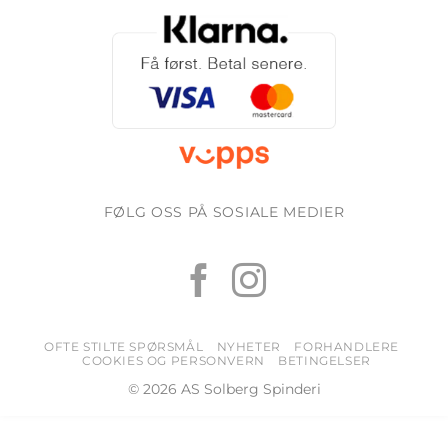
FØLG OSS PÅ SOSIALE MEDIER
OFTE STILTE SPØRSMÅL
NYHETER
FORHANDLERE
COOKIES OG PERSONVERN
BETINGELSER
© 2026 AS Solberg Spinderi